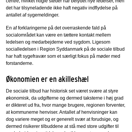
centre, hvilket nogle steder har betydet nye ledelser, men
det har tilsyneladende ikke haft negativ indflydelse på
antallet af sygemeldinger.
En af forklaringerne på det overraskende fald på
socialområdet kan være en tættere kontakt mellem
ledelsen og medarbejderne ved sygdom. Ligesom
socialledelsen i Region Syddanmark på de sociale tilbud
har haft sygefravær som et særligt fokus på møder med
forstanderne.
Økonomien er en akilleshæl
De sociale tilbud har historisk set været svære at styre
økonomisk, da udgifterne og dermed taksterne i høj grad
er dikteret ud fra, hvor mange brugere, regionen forventer,
at kommunerne henviser. Antallet af henvisninger kan
dog variere meget og er generelt svær at forudsige, og
dermed risikerer tilbuddene at stå med store udgifter til