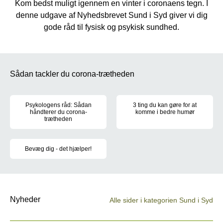
Kom bedst muligt igennem en vinter i coronaens tegn. I
denne udgave af Nyhedsbrevet Sund i Syd giver vi dig
gode råd til fysisk og psykisk sundhed.
Sådan tackler du corona-trætheden
Psykologens råd: Sådan
3 ting du kan gøre for at
håndterer du corona-
komme i bedre humør
trætheden
Få gode råd til at sende corona
Er du én af dem, der er begyndt at strikke eller har fået et meget 
Bevæg dig - det hjælper!
For mange er hjemmearbejde blevet hverdag. Det kan betyde, at du 
Nyheder
Alle sider i kategorien Sund i Syd