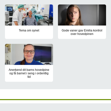
Tema om synet
Er der tale om et lille barn, så kan det være
tegn på hovedpine, hvis barnet tager sig til
hovedet, bliver ked af det og siger ”av”.
Vidste du at ...
Tema om synet
Gode vaner gav Emilia kontrol
over hovedpinen
man har brug for 8-11 timers søvn helt op til
I denne udgave af Sund i Syd stiller vi skarpt på synet og de ø
Daglig hovedpine kun afløst af 
24-årsalderen. Voksne skal gerne have 8
timers søvn. Mindre børn har langt større
søvnbehov – et- til treårige op til 14 timer.
På sundhed.dk kan du læse mere om børn og
søvn.
Anerkend dit barns hovedpine
I USA har man lavet et forsøg med børn, søvn
og få barnet i seng i ordentlig
tid
og præstationsevne. En gruppe 6. klasser kom
Mange børn med hovedpine får alt for lidt søvn. Og så er det vig
en time senere i seng igennem en måned. Det
betød, at de præsterede på 4. klasses-niveau
– altså et fald på hele to klassetrin efter to
måneder, hvor de ikke havde fået den søvn, de
skulle have.