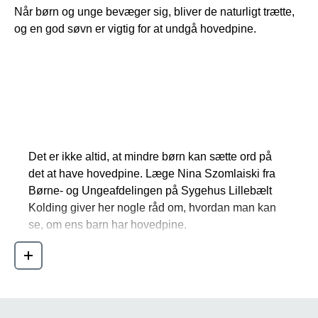
Når børn og unge bevæger sig, bliver de naturligt trætte,
og en god søvn er vigtig for at undgå hovedpine.
Hvordan ved du, at dit barn har
hovedpine?
Det er ikke altid, at mindre børn kan sætte ord på
det at have hovedpine. Læge Nina Szomlaiski fra
Børne- og Ungeafdelingen på Sygehus Lillebælt
Kolding giver her nogle råd om, hvordan man kan
se, om ens barn har hovedpine.
Det er meget sandsynligt, at barnet har
Læs mere
hovedpine, hvis barnet trækker sig, går ind i
sengen, trækker gardinerne for, ikke vil have
larm i nærheden og heller ikke har lyst til mad.