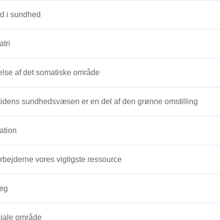
d i sundhed
atri
else af det somatiske område
idens sundhedsvæsen er en del af den grønne omstilling
ation
bejderne vores vigtigste ressource
æg
ciale område