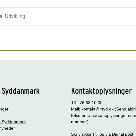
l Udvikling
n Syddanmark
Kontaktoplysninger
Tlf.: 76 63 10 00
inger
Mail:
kontakt@rsyd.dk
(Send aldr
følsomme personoplysninger so
 Syddanmark
nummer)
nyheder
Skriv sikkert til os via Digital post