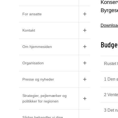
Konserv
Byrges
For ansatte
Download
Kontakt
Budge
Om hjemmesiden
Organisation
Rustet t
1 Den 
Presse og nyheder
2 Vente
Strategier, pejlemærker og
politikker for regionen
3 Det 
Sådan behandler vi dine