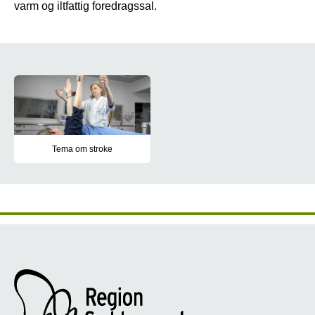
varm og iltfattig foredragssal.
Sund i Syd
Tema om stroke
Hvis ikke, er det en rigtig god idé at øve den, så den sidder på 