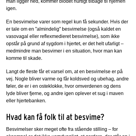
man ligger ned, kommer blodet hurtigt tilbage til hjernen
igen.
En besvimelse varer som regel kun få sekunder. Hvis der
er tale om en ”almindelig” besvimelse (også kaldet en
vasovagal eller reflexmedieret besvimelse), som ikke
opstår på grund af sygdom i hjertet, er det helt ufarligt –
medmindre man besvimer i en situation, hvor man kan
komme til skade.
Langt de fleste får et varsel om, at en besvimelse er på
vej. Nogle bliver varme og får koldsved og ubehag, andre
føler, de er i en osteklokke, hvor omverdenen og dens
lyde bliver fjerne, og andre igen oplever et sug i maven
eller hjertebanken.
Hvad kan få folk til at besvime?
Besvimelser sker meget ofte fra stående stilling – for