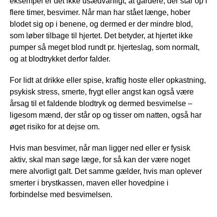
eksempel er det ikke usædvanligt, at gardere, der står op i
flere timer, besvimer. Når man har stået længe, hober
blodet sig op i benene, og dermed er der mindre blod,
som løber tilbage til hjertet. Det betyder, at hjertet ikke
pumper så meget blod rundt pr. hjerteslag, som normalt,
og at blodtrykket derfor falder.
For lidt at drikke eller spise, kraftig hoste eller opkastning,
psykisk stress, smerte, frygt eller angst kan også være
årsag til et faldende blodtryk og dermed besvimelse –
ligesom mænd, der står op og tisser om natten, også har
øget risiko for at dejse om.
Hvis man besvimer, når man ligger ned eller er fysisk
aktiv, skal man søge læge, for så kan der være noget
mere alvorligt galt. Det samme gælder, hvis man oplever
smerter i brystkassen, maven eller hovedpine i
forbindelse med besvimelsen.