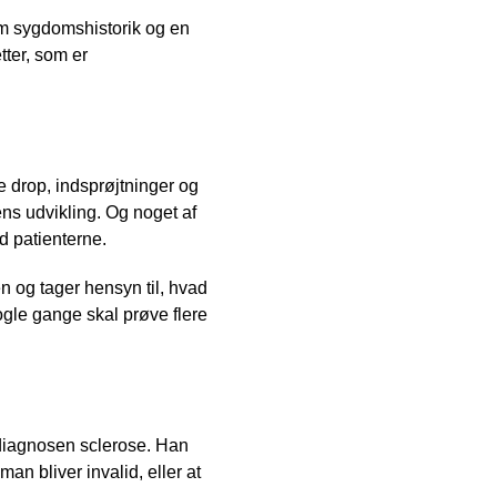
om sygdomshistorik og en
ter, som er
e drop, indsprøjtninger og
ens udvikling. Og noget af
ed patienterne.
n og tager hensyn til, hvad
ogle gange skal prøve flere
t diagnosen sclerose. Han
 man bliver invalid, eller at