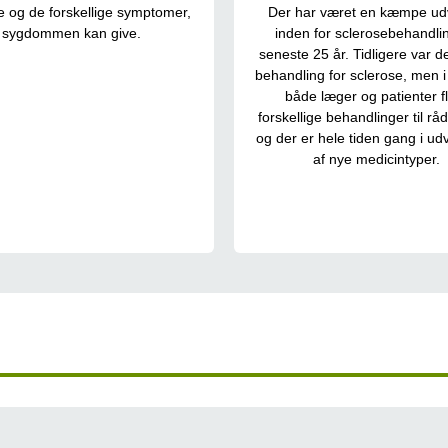
e og de forskellige symptomer,
Der har været en kæmpe udv
sygdommen kan give.
inden for sclerosebehandli
seneste 25 år. Tidligere var d
behandling for sclerose, men i
både læger og patienter f
forskellige behandlinger til rå
og der er hele tiden gang i udv
af nye medicintyper.