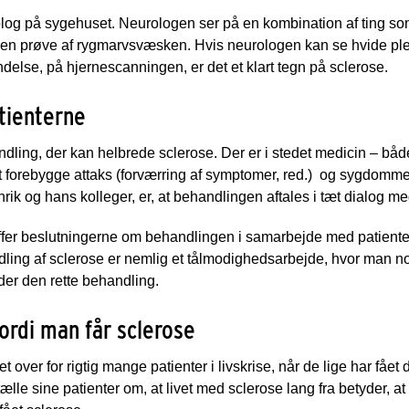
olog på sygehuset. Neurologen ser på en kombination af ting s
 en prøve af rygmarvsvæsken. Hvis neurologen kan se hvide plet
else, på hjernescanningen, er det et klart tegn på sclerose.
tienterne
dling, der kan helbrede sclerose. Der er i stedet medicin – båd
 at forebygge attaks (forværring af symptomer, red.) og sygdomm
Henrik og hans kolleger, er, at behandlingen aftales i tæt dialog m
ræffer beslutningerne om behandlingen i samarbejde med patiente
dling af sclerose er nemlig et tålmodighedsarbejde, hvor man n
inder den rette behandling.
fordi man får sclerose
 over for rigtig mange patienter i livskrise, når de lige har fåe
ortælle sine patienter om, at livet med sclerose lang fra betyder, at