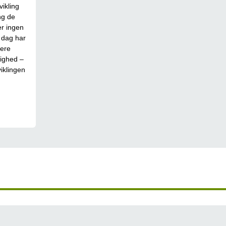
ikling
ng de
er ingen
 dag har
lere
dighed –
iklingen