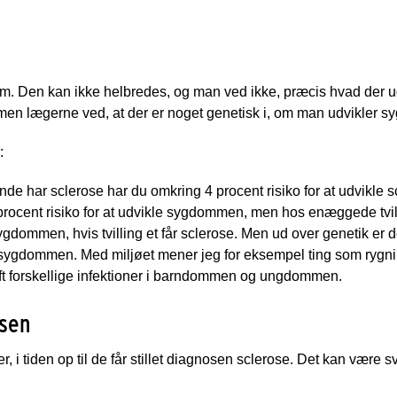
om. Den kan ikke helbredes, og man ved ikke, præcis hvad der
men lægerne ved, at der er noget genetisk i, om man udvikler 
:
ende har sclerose har du omkring 4 procent risiko for at udvikle sc
procent risiko for at udvikle sygdommen, men hos enæggede tvilli
sygdommen, hvis tvilling et får sclerose. Men ud over genetik er 
 sygdommen. Med miljøet mener jeg for eksempel ting som rygni
ft forskellige infektioner i barndommen og ungdommen.
osen
r, i tiden op til de får stillet diagnosen sclerose. Det kan være