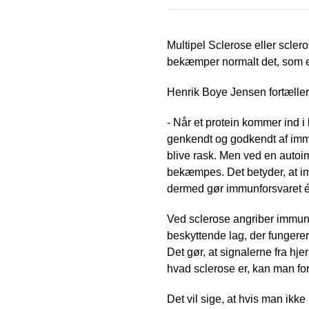
Multipel Sclerose eller scle
bekæmper normalt det, som er
Henrik Boye Jensen fortæller
- Når et protein kommer ind i
genkendt og godkendt af im
blive rask. Men ved en auto
bekæmpes. Det betyder, at im
dermed gør immunforsvaret é
Ved sclerose angriber immuns
beskyttende lag, der fungere
Det gør, at signalerne fra h
hvad sclerose er, kan man fore
Det vil sige, at hvis man ikke 