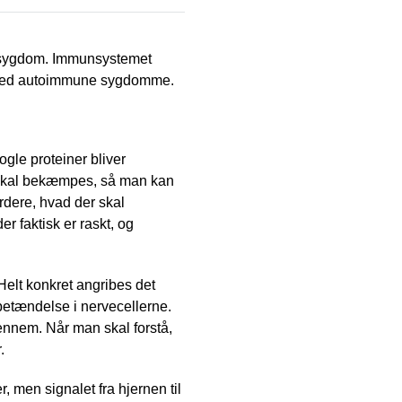
un sygdom. Immunsystemet
ke med autoimmune sygdomme.
ogle proteiner bliver
 skal bekæmpes, så man kan
dere, hvad der skal
 faktisk er raskt, og
elt konkret angribes det
betændelse i nervecellerne.
gennem. Når man skal forstå,
.
er, men signalet fra hjernen til