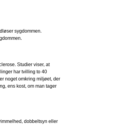
 udløser sygdommen.
sygdommen.
lerose. Studier viser, at
nger har tvilling to 40
der noget omkring miljøet, der
ng, ens kost, om man tager
 svimmelhed, dobbeltsyn eller