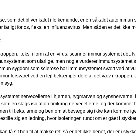
rose, som det bliver kaldt i folkemunde, er en såkaldt autoimm
 farligt for os, f.eks. en influenzavirus. Men sådan er det ik
:
 kroppen, f.eks. i form af en virus, scanner immunsystemet det. N
munsystemet som ufarlige, men nogle vurderer immunsystemet
immun sygdom som sclerose har immunsystemet svært ved at vur
munforsvaret ved en fejl bekæmper dele af det væv i kroppen, der
n syg.
ystemet nervecellerne i hjernen, rygmarven og synsnerverne. H
r som en slags isolation omkring nervecellerne, og der kommer 
jernen til f.eks. arme og ben om at bevæge sig ikke kan komme i
stille sig en ledning, hvor isoleringen rundt om er gået i stykker
kan få sit ben til at makke ret, så er det ikke benet, der er i stykk