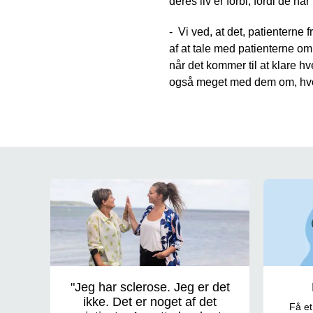
deres liv er forbi, fordi de har
- Vi ved, at det, patienterne 
af at tale med patienterne om
når det kommer til at klare h
også meget med dem om, hvord
Tema om sclerose
"Jeg har sclerose. Jeg er det
ikke. Det er noget af det
Få et