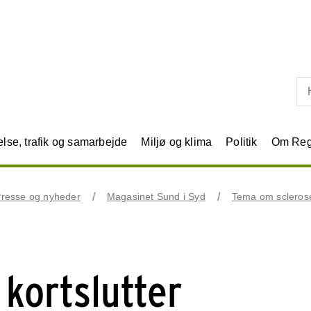
Skip til primært indhold
se, trafik og samarbejde
Miljø og klima
Politik
Om Reg
resse og nyheder
Magasinet Sund i Syd
Tema om scleros
 kortslutter