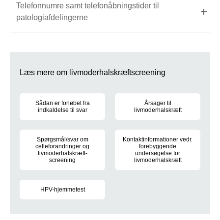
Telefonnumre samt telefonåbningstider til
patologiafdelingerne
Læs mere om livmoderhalskræftscreening
Sådan er forløbet fra
Årsager til
indkaldelse til svar
livmoderhalskræft
Screening for livmoderhalskræft foregår ved en underlivsunde
Livmoderhalskræft skyldes et vi
Spørgsmål/svar om
Kontaktinformationer vedr.
celleforandringer og
forebyggende
livmoderhalskræft-
undersøgelse for
screening
livmoderhalskræft
Her kan du finde svar på hyppigt stillede spørgsmål om cellef
Er du i tvivl om, hvornår du sid
HPV-hjemmetest
Sammen med 2. påmindelse om screening kan du vælge mellem at