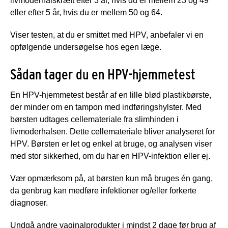
livmoderhalskræft efter 3 år, hvis du er mellem 23 og 49
eller efter 5 år, hvis du er mellem 50 og 64.
Viser testen, at du er smittet med HPV, anbefaler vi en
opfølgende undersøgelse hos egen læge.
Sådan tager du en HPV-hjemmetest
En HPV-hjemmetest består af en lille blød plastikbørste,
der minder om en tampon med indføringshylster. Med
børsten udtages cellemateriale fra slimhinden i
livmoderhalsen. Dette cellemateriale bliver analyseret for
HPV. Børsten er let og enkel at bruge, og analysen viser
med stor sikkerhed, om du har en HPV-infektion eller ej.
Vær opmærksom på, at børsten kun må bruges én gang,
da genbrug kan medføre infektioner og/eller forkerte
diagnoser.
Undgå andre vaginalprodukter i mindst 2 dage før brug af