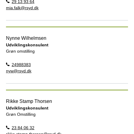
29 13 93 64
mia.falk@rsyd.dk
Nynne Wilhelmsen
Udviklingskonsulent
Grøn omstilling
24988383
nyw@rsyd.dk
Rikke Stamp Thorsen
Udviklingskonsulent
Grøn Omstilling
23 84 06 32
rikke.stamp.thorsen@rsyd.dk