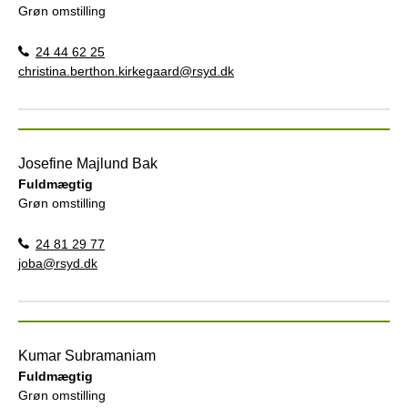
Grøn omstilling
24 44 62 25
christina.berthon.kirkegaard@rsyd.dk
Josefine Majlund Bak
Fuldmægtig
Grøn omstilling
24 81 29 77
joba@rsyd.dk
Kumar Subramaniam
Fuldmægtig
Grøn omstilling