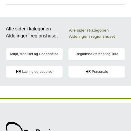
Alle sider i kategorien
Alle sider i kategorien
Afdelinger i regionshuset
Afdelinger i regionshuset
Miljø, Mobilitet og Uddannelse
Regionssekretariat og Jura
Området består af afdelingerne 'Miljø og Ressourcer', 'Mobilitet,
Afdelingen står for sekretariats
HR Læring og Ledelse
HR Personale
Ledelses -og organisationsudvikling, tværgående regionale proje
Afdelingen varetager lønforhan