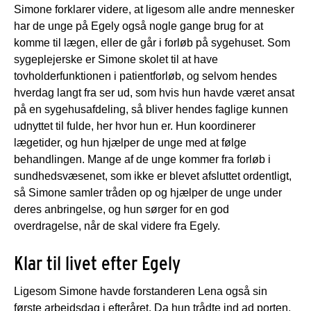
Simone forklarer videre, at ligesom alle andre mennesker
har de unge på Egely også nogle gange brug for at
komme til lægen, eller de går i forløb på sygehuset. Som
sygeplejerske er Simone skolet til at have
tovholderfunktionen i patientforløb, og selvom hendes
hverdag langt fra ser ud, som hvis hun havde været ansat
på en sygehusafdeling, så bliver hendes faglige kunnen
udnyttet til fulde, her hvor hun er. Hun koordinerer
lægetider, og hun hjælper de unge med at følge
behandlingen. Mange af de unge kommer fra forløb i
sundhedsvæsenet, som ikke er blevet afsluttet ordentligt,
så Simone samler tråden op og hjælper de unge under
deres anbringelse, og hun sørger for en god
overdragelse, når de skal videre fra Egely.
Klar til livet efter Egely
Ligesom Simone havde forstanderen Lena også sin
første arbejdsdag i efteråret. Da hun trådte ind ad porten,