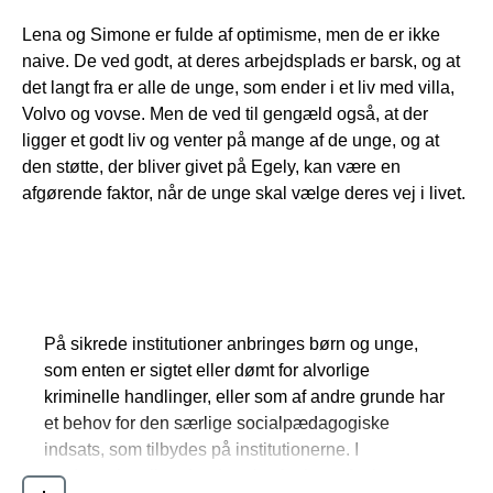
Lena og Simone er fulde af optimisme, men de er ikke
naive. De ved godt, at deres arbejdsplads er barsk, og at
det langt fra er alle de unge, som ender i et liv med villa,
Volvo og vovse. Men de ved til gengæld også, at der
ligger et godt liv og venter på mange af de unge, og at
den støtte, der bliver givet på Egely, kan være en
afgørende faktor, når de unge skal vælge deres vej i livet.
Sikrede institutioner
På sikrede institutioner anbringes børn og unge,
som enten er sigtet eller dømt for alvorlige
kriminelle handlinger, eller som af andre grunde har
et behov for den særlige socialpædagogiske
indsats, som tilbydes på institutionerne. I
modsætning til andre døgninstitutioner for børn og