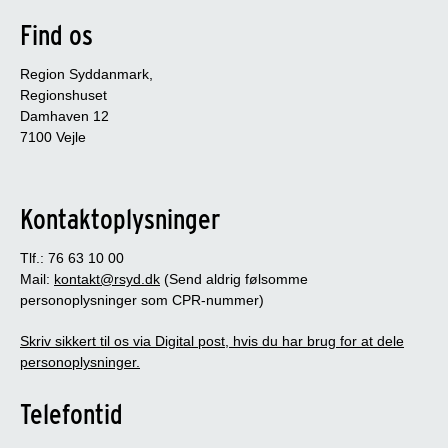
De unge på Egely er 12-17 år, og mange af dem har
Find os
været i systemet fra en ung alder. Cirka 70 % er der
på en social anbringelse, mens cirka 30 % er
Region Syddanmark,
anbragt på grund af kriminalitet.
Regionshuset
Damhaven 12
7100 Vejle
Kontaktoplysninger
Tlf.: 76 63 10 00
Mail:
kontakt@rsyd.dk
(Send aldrig følsomme
personoplysninger som CPR-nummer)
Skriv sikkert til os via Digital post, hvis du har brug for at dele
personoplysninger.
Telefontid