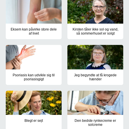
Eksem kan påvirke store dele
Kirsten tåler ikke sol og vand,
af livet
så sommerhuset er solgt
Eksem kan klø så meget, at det kan påvirke nattesøvnen og evnen 
Atopisk eksem har været en tro 
Psoriasis kan udvikle sig til
Jeg begyndte at få krogede
psoriasisgigt
hænder
At lide af psoriasis er i sig selv en udfordring. Men sygdommen k
Maria Ilved Lau Olsens psoriasis
Blegt er sejt
Den bedste rynkecreme er
solcreme
Sådan lyder Christina Larsens nye mantra, efter hudkræft i ansigt