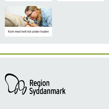
Hver gang din hud bliver forbræn
Kom med helt ind under huden
Huden. Vores hylster. Om det er blegt, brunt eller fregnet, så e