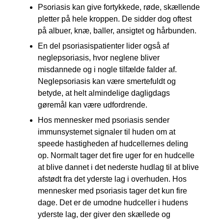
Psoriasis kan give fortykkede, røde, skællende
pletter på hele kroppen. De sidder dog oftest
på albuer, knæ, baller, ansigtet og hårbunden.
En del psoriasispatienter lider også af
neglepsoriasis, hvor neglene bliver
misdannede og i nogle tilfælde falder af.
Neglepsoriasis kan være smertefuldt og
betyde, at helt almindelige dagligdags
gøremål kan være udfordrende.
Hos mennesker med psoriasis sender
immunsystemet signaler til huden om at
speede hastigheden af hudcellernes deling
op. Normalt tager det fire uger for en hudcelle
at blive dannet i det nederste hudlag til at blive
afstødt fra det yderste lag i overhuden. Hos
mennesker med psoriasis tager det kun fire
dage. Det er de umodne hudceller i hudens
yderste lag, der giver den skællede og