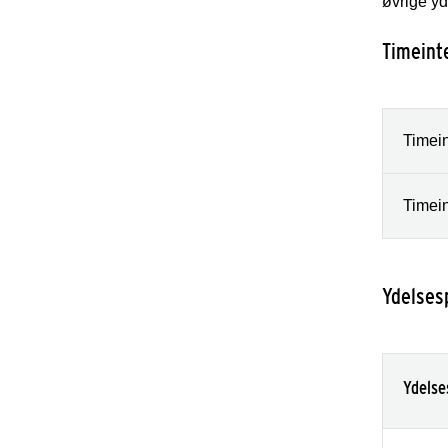
øvrige y
Timeint
Timein
Timein
Ydelses
Ydels