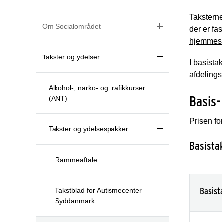
Taksterne
Om Socialområdet
der er f
hjemmes
Takster og ydelser
I basista
afdeling
Alkohol-, narko- og trafikkurser
Basis-
(ANT)
Prisen fo
Takster og ydelsespakker
Basista
Rammeaftale
Basist
Takstblad for Autismecenter
Syddanmark