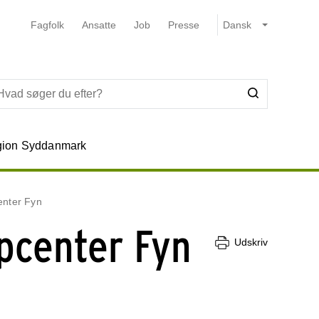
Fagfolk
Ansatte
Job
Presse
ion Syddanmark
enter Fyn
pcenter Fyn
Udskriv