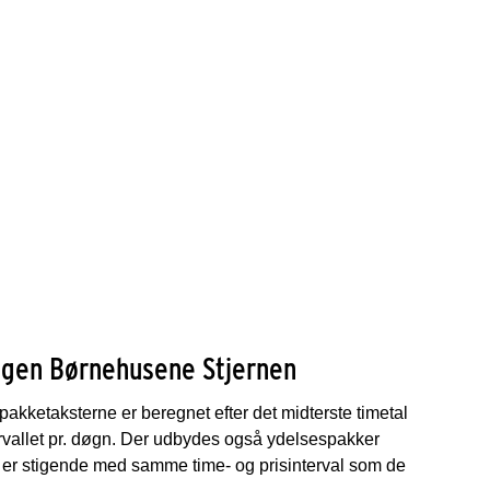
agen Børnehusene Stjernen
akketaksterne er beregnet efter det midterste timetal
tervallet pr. døgn. Der udbydes også ydelsespakker
e er stigende med samme time- og prisinterval som de