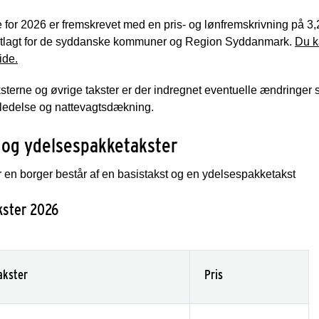
 for 2026 er fremskrevet med en pris- og lønfremskrivning på 3,
astlagt for de syddanske kommuner og Region Syddanmark.
Du k
ide.
ksterne og øvrige takster er der indregnet eventuelle ændringer 
sledelse og nattevagtsdækning.
 og ydelsespakketakster
r en borger består af en basistakst og en ydelsespakketakst
kster 2026
akster
Pris