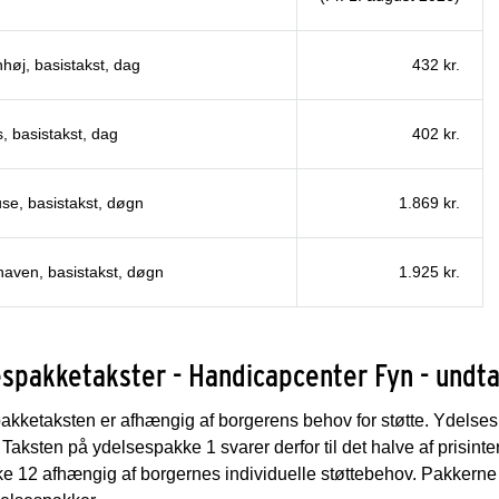
høj, basistakst, dag
432 kr.
, basistakst, dag
402 kr.
se, basistakst, døgn
1.869 kr.
aven, basistakst, døgn
1.925 kr.
spakketakster - Handicapcenter Fyn - undt
kketaksten er afhængig af borgerens behov for støtte. Ydelsesp
 Taksten på ydelsespakke 1 svarer derfor til det halve af prisin
ke 12 afhængig af borgernes individuelle støttebehov. Pakkern