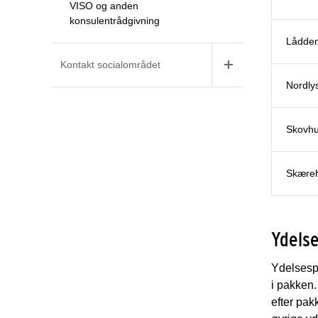
VISO og anden
konsulentrådgivning
Lådden
Kontakt socialområdet
Nordlys
Skovhu
Skæreh
Ydelse
Ydelsespa
i pakken.
efter pak