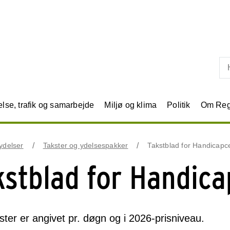
Skip til primært indhold
se, trafik og samarbejde
Miljø og klima
Politik
Om Reg
ydelser
Takster og ydelsespakker
Takstblad for Handicapc
kstblad for Handica
kster er angivet pr. døgn og i 2026-prisniveau.