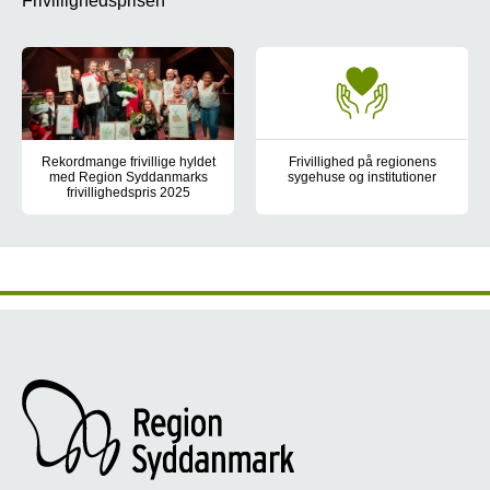
Frivillighedsprisen
Rekordmange frivillige hyldet
Frivillighed på regionens
med Region Syddanmarks
sygehuse og institutioner
frivillighedspris 2025
Frivilligheden i Region Syddanma
80 initiativer var indstillet, og seks priser blev uddelt, da Regio