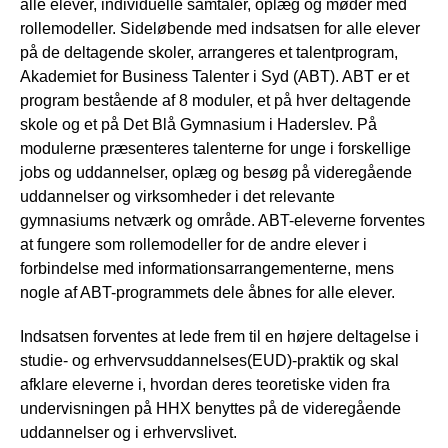
alle elever, individuelle samtaler, oplæg og møder med
rollemodeller. Sideløbende med indsatsen for alle elever
på de deltagende skoler, arrangeres et talentprogram,
Akademiet for Business Talenter i Syd (ABT). ABT er et
program bestående af 8 moduler, et på hver deltagende
skole og et på Det Blå Gymnasium i Haderslev. På
modulerne præsenteres talenterne for unge i forskellige
jobs og uddannelser, oplæg og besøg på videregående
uddannelser og virksomheder i det relevante
gymnasiums netværk og område. ABT-eleverne forventes
at fungere som rollemodeller for de andre elever i
forbindelse med informationsarrangementerne, mens
nogle af ABT-programmets dele åbnes for alle elever.
Indsatsen forventes at lede frem til en højere deltagelse i
studie- og erhvervsuddannelses(EUD)-praktik og skal
afklare eleverne i, hvordan deres teoretiske viden fra
undervisningen på HHX benyttes på de videregående
uddannelser og i erhvervslivet.