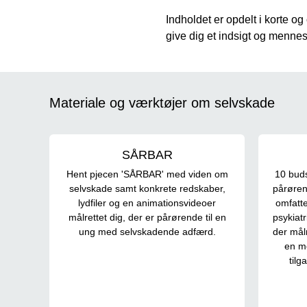
Indholdet er opdelt i korte og
give dig et indsigt og mennesk
Materiale og værktøjer om selvskade
SÅRBAR
Hent pjecen 'SÅRBAR' med viden om
10 buds
selvskade samt konkrete redskaber,
pårøren
lydfiler og en animationsvideoer
omfatte
målrettet dig, der er pårørende til en
psykiat
ung med selvskadende adfærd.
der målr
en m
tilg