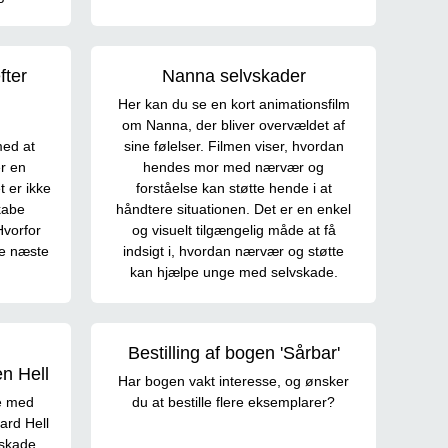
ter
Nanna selvskader
Her kan du se en kort animationsfilm
om Nanna, der bliver overvældet af
med at
sine følelser. Filmen viser, hvordan
r en
hendes mor med nærvær og
 er ikke
forståelse kan støtte hende i at
kabe
håndtere situationen. Det er en enkel
Hvorfor
og visuelt tilgængelig måde at få
pe næste
indsigt i, hvordan nærvær og støtte
kan hjælpe unge med selvskade.
Bestilling af bogen 'Sårbar'
n Hell
Har bogen vakt interesse, og ønsker
e med
du at bestille flere eksemplarer?
ard Hell
vskade