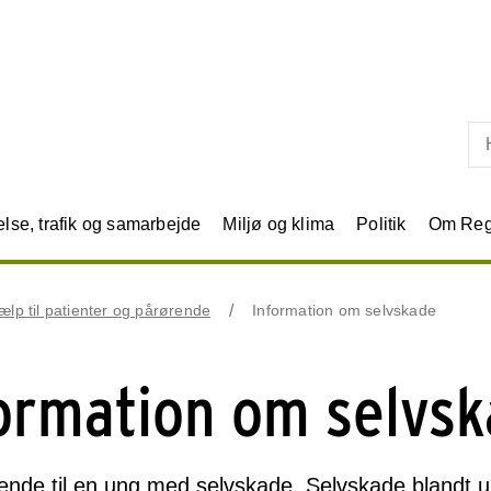
Skip til primært indhold
se, trafik og samarbejde
Miljø og klima
Politik
Om Reg
ælp til patienter og pårørende
Information om selvskade
ormation om selvs
rørende til en ung med selvskade. Selvskade blandt