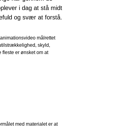
oplever i dag at stå midt
efuld og svær at forstå.
 animationsvideo målrettet
ilstrækkelighed, skyld,
e fleste er ønsket om at
ormålet med materialet er at