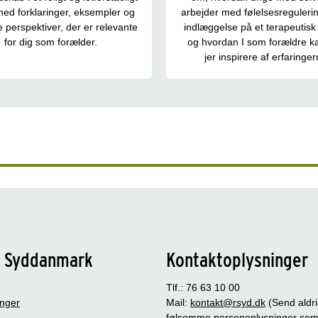
ed forklaringer, eksempler og
arbejder med følelsesreguleri
 perspektiver, der er relevante
indlæggelse på et terapeutisk 
for dig som forælder.
og hvordan I som forældre k
jer inspirere af erfaringer
n Syddanmark
Kontaktoplysninger
Tlf.: 76 63 10 00
inger
Mail:
kontakt@rsyd.dk
(Send aldr
følsomme personoplysninger so