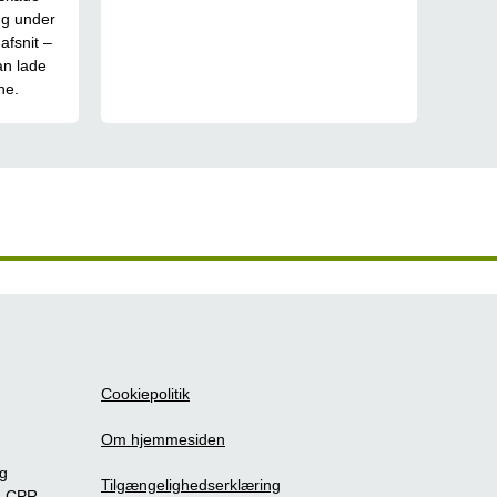
ng under
afsnit –
an lade
ne.
Cookiepolitik
Om hjemmesiden
ig
Tilgængelighedserklæring
m CPR-