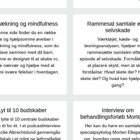
trækning og mindfulness
Rammesat samtale ef
selvskade
nne side finder du en række
le og hjælpsomme øvelser i
Værktøjet, kæde- og
ækning og mindfulness, som du
løsningsanalysen, hjælper 
lave sammen med dit barn.
rammesætte samtalen efte
ne er designet til at skabe ro,
episode af selvskade. Formålet
ke nærvær og hjælpe med at
at placere skyld, men at s
e svære følelser i hverdagen.
forståelse: Hvad skete der? 
skete det? Og hvad kan hjæl
gang?
Lyt til 10 budskaber
Interview om
behandlingsforløb Morte
lytte til 10 centrale budskaber
ét for ét. I et podcastinterview
Her kan du høre en samtal
ilie Albrechtslund gennemgås
specialpsykolog Morten Ellega
skab i et roligt og letforståeligt
om, hvordan unge med sel