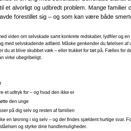
til et alvorligt og udbredt problem. Mange familier 
 havde forestillet sig – og som kan være både smert
med viden om selvskade samt konkrete redskaber, lydfiler og en
 ung med selvskadende adfærd. Måske genkender du følelsen af ut
r du at blive skubbet væk – eller trukket for tæt på. Fælles for d
n virke ubegribeligt.
r
 et udtryk for – og hvad den ikke er
tøtte den unge
ser på dig selv og resten af familien
e en løsning i sig selv – og der findes sjældent hurtige svar. F
rståelsen og styrke dine handlemuligheder.