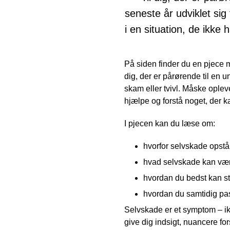
seneste år udviklet sig 
i en situation, de ikke
På siden finder du en pjece 
dig, der er pårørende til en
skam eller tvivl. Måske opleve
hjælpe og forstå noget, der ka
I pjecen kan du læse om:
hvorfor selvskade opstå
hvad selvskade kan være
hvordan du bedst kan s
hvordan du samtidig pas
Selvskade er et symptom – ikk
give dig indsigt, nuancere fo