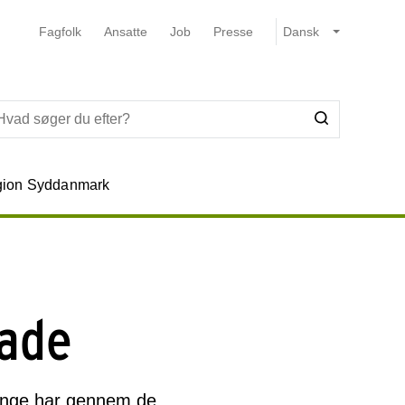
Fagfolk
Ansatte
Job
Presse
ion Syddanmark
kade
 unge har gennem de