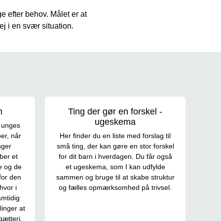
e efter behov. Målet er at
ej i en svær situation.
n
Ting der gør en forskel -
ugeskema
 unges
er, når
Her finder du en liste med forslag til
nger
små ting, der kan gøre en stor forskel
ber et
for dit barn i hverdagen. Du får også
e og de
et ugeskema, som I kan udfylde
for den
sammen og bruge til at skabe struktur
hvor i
og fælles opmærksomhed på trivsel.
amtidig
linger at
ætteri.