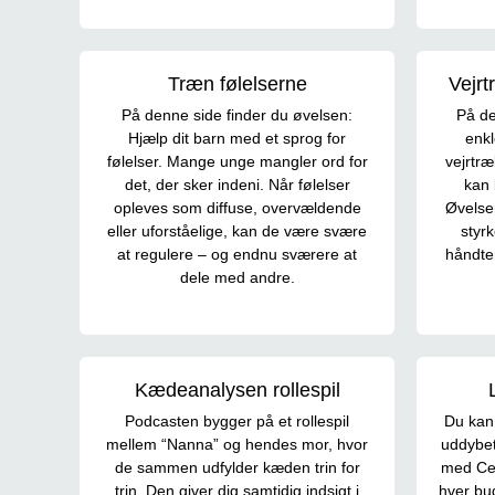
Træn følelserne
Vejr
På denne side finder du øvelsen:
På de
Hjælp dit barn med et sprog for
enk
følelser. Mange unge mangler ord for
vejrtr
det, der sker indeni. Når følelser
kan 
opleves som diffuse, overvældende
Øvelser
eller uforståelige, kan de være svære
styr
at regulere – og endnu sværere at
håndter
dele med andre.
Kædeanalysen rollespil
Podcasten bygger på et rollespil
Du kan 
mellem “Nanna” og hendes mor, hvor
uddybet 
de sammen udfylder kæden trin for
med Cec
trin. Den giver dig samtidig indsigt i
hver bud