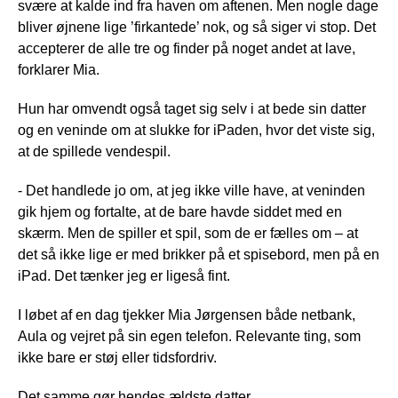
svære at kalde ind fra haven om aftenen. Men nogle dage
bliver øjnene lige ’firkantede’ nok, og så siger vi stop. Det
accepterer de alle tre og finder på noget andet at lave,
forklarer Mia.
Hun har omvendt også taget sig selv i at bede sin datter
og en veninde om at slukke for iPaden, hvor det viste sig,
at de spillede vendespil.
- Det handlede jo om, at jeg ikke ville have, at veninden
gik hjem og fortalte, at de bare havde siddet med en
skærm. Men de spiller et spil, som de er fælles om – at
det så ikke lige er med brikker på et spisebord, men på en
iPad. Det tænker jeg er ligeså fint.
I løbet af en dag tjekker Mia Jørgensen både netbank,
Aula og vejret på sin egen telefon. Relevante ting, som
ikke bare er støj eller tidsfordriv.
Det samme gør hendes ældste datter.