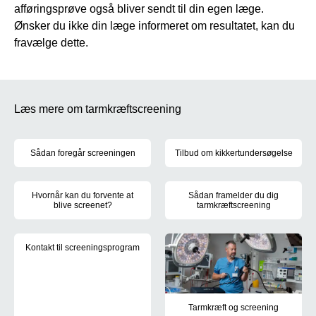
afføringsprøve også bliver sendt til din egen læge.
Ønsker du ikke din læge informeret om resultatet, kan du
fravælge dette.
Læs mere om tarmkræftscreening
Sådan foregår screeningen
Tilbud om kikkertundersøgelse
Hvis du er mellem 50 til 74 år, vil du få tilsendt et brev og udstyr 
Du vil modtage et tilbud om en k
Hvornår kan du forvente at
Sådan framelder du dig
blive screenet?
tarmkræftscreening
Er du mellem 50 og 74 år vil du fra 2018 få tilbudt screening for t
Hvis du ikke ønsker at deltage 
Kontakt til screeningsprogram
Det er screeningssekretariatet på Sygehus Lillebælt i Vejle, so
Tarmkræft og screening