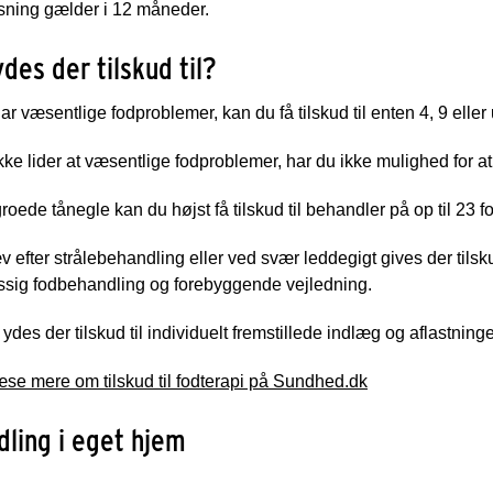
sning gælder i 12 måneder.
des der tilskud til?
ar væsentlige fodproblemer, kan du få tilskud til enten 4, 9 ell
kke lider at væsentlige fodproblemer, har du ikke mulighed for at f
oede tånegle kan du højst få tilskud til behandler på op til 23 fo
 efter strålebehandling eller ved svær leddegigt gives der tilsk
sig fodbehandling og forebyggende vejledning.
des der tilskud til individuelt fremstillede indlæg og aflastnin
se mere om tilskud til fodterapi på Sundhed.dk
ling i eget hjem