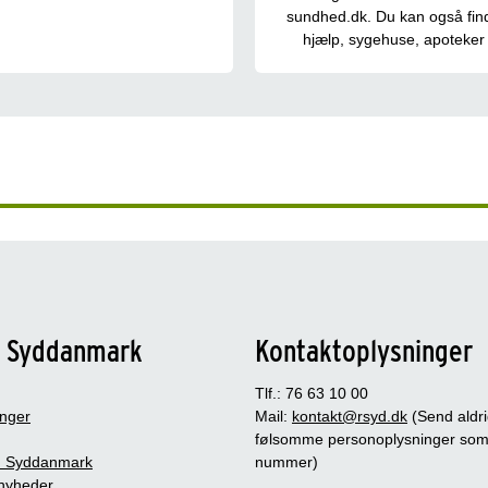
sundhed.dk. Du kan også fin
hjælp, sygehuse, apoteker
n Syddanmark
Kontaktoplysninger
Tlf.: 76 63 10 00
inger
Mail:
kontakt@rsyd.dk
(Send aldr
følsomme personoplysninger so
 Syddanmark
nummer)
nyheder