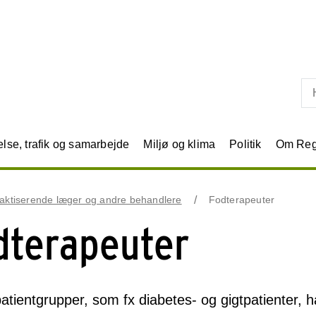
Skip til primært indhold
se, trafik og samarbejde
Miljø og klima
Politik
Om Reg
aktiserende læger og andre behandlere
Fodterapeuter
dterapeuter
atientgrupper, som fx diabetes- og gigtpatienter, h