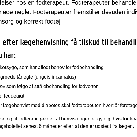
idelser hos en fodterapeut. Fodterapeuter behandle
ede negle. Fodterapeuter fremstiller desuden indivi
org og korrekt fodtøj.
 efter lægehenvisning få tilskud til behand
u har:
kersyge, som har afledt behov for fodbehandling
groede tånegle (unguis incarnatus)
v som følge af strålebehandling for fodvorter
r leddegigt
r lægehenvist med diabetes skal fodterapeuten hvert år foretage 
sning til fodterapi gælder, at henvisningen er gyldig, hvis fodte
gshotellet senest 6 måneder efter, at den er udstedt fra lægen.