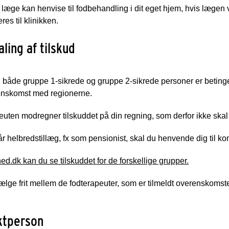
læge kan henvise til fodbehandling i dit eget hjem, hvis lægen v
res til klinikken.
ling af tilskud
il både gruppe 1-sikrede og gruppe 2-sikrede personer er betinge
enskomst med regionerne.
uten modregner tilskuddet på din regning, som derfor ikke ska
år helbredstillæg, fx som pensionist, skal du henvende dig til ko
d.dk kan du se tilskuddet for de forskellige grupper.
lge frit mellem de fodterapeuter, som er tilmeldt overenskoms
ktperson