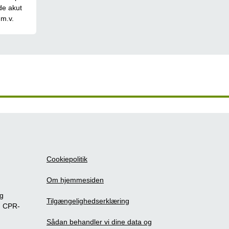
de akut
 m.v.
Cookiepolitik
Om hjemmesiden
ig
Tilgængelighedserklæring
m CPR-
Sådan behandler vi dine data og