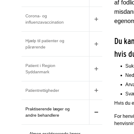
af fodl
misdann
Corona- og
egenoms
influenzavaccination
Du kan
Hjælp til patienter og
pårørende
hvis d
Patient i Region
Suk
Syddanmark
Ned
Arvæ
Patientrettigheder
Svæ
Hvis du e
Praktiserende læger og
andre behandlere
For henvi
henvisnin
Almen praktiserende læger