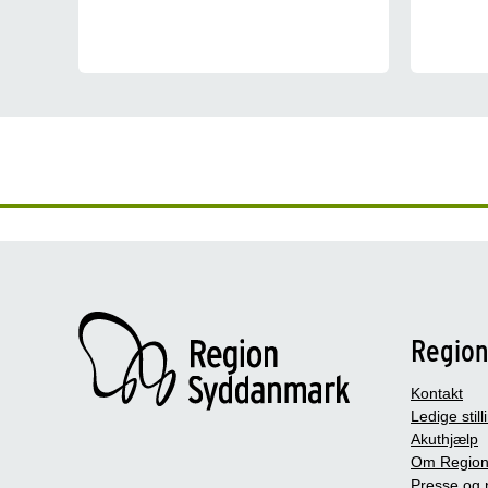
Regio
Kontakt
Ledige still
Akuthjælp
Om Region
Presse og 