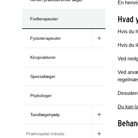
En henvi
Hvad y
Fodterapeuter
Hvis du h
Fysioterapeuter
Hvis du i
Kiropraktorer
Ved nedgr
Ved arvæv
Speciallæger
regelmæs
Desuden y
Psykologer
Du kan læ
Tandlægehjælp
Behand
Præhospital indsats