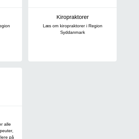
Kiropraktorer
egion
Læs om kiropraktorer i Region
Syddanmark
r alle
peuter,
lere på