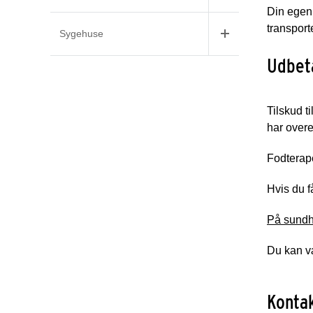
Din egen 
transporte
Sygehuse
Udbeta
Tilskud t
har over
Fodterape
Hvis du f
På sundhe
Du kan væ
Konta