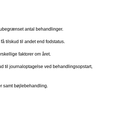
er ubegrænset antal behandlinger.
å tilskud til andet end fodstatus.
rskellige faktorer om året.
ud til journaloptagelse ved behandlingsopstart,
ger samt bøjlebehandling.