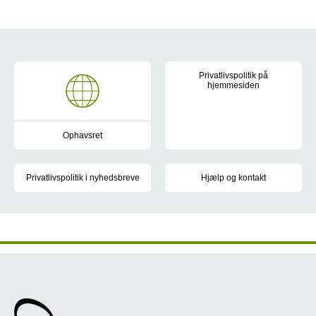
Om hjemmesiden
Privatlivspolitik på
hjemmesiden
Brugen af regionsyddanmark.dk er
Ophavsret
Få overblik over hvordan du kan og må bruge indhold, billeder 
Privatlivspolitik i nyhedsbreve
Hjælp og kontakt
Få overblik over hvilke oplysninger der registreres, når du tilme
Formålet med hjemmesiden er at