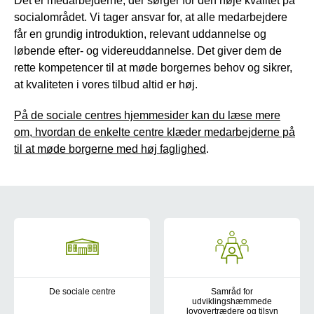
Det er medarbejderne, der sørger for den høje kvalitet på
socialområdet. Vi tager ansvar for, at alle medarbejdere
får en grundig introduktion, relevant uddannelse og
løbende efter- og videreuddannelse. Det giver dem de
rette kompetencer til at møde borgernes behov og sikrer,
at kvaliteten i vores tilbud altid er høj.
På de sociale centres hjemmesider kan du læse mere
om, hvordan de enkelte centre klæder medarbejderne på
til at møde borgerne med høj faglighed
.
Om Socialområdet
De sociale centre
Samråd for
udviklingshæmmede
Socialområdet er organiseret i fire sociale centre og et kommunik
lovovertrædere og tilsyn