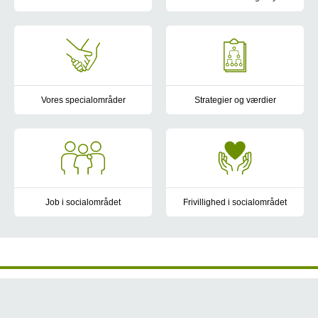
Kommunerne i Syddanmark har 
Vores specialområder
Strategier og værdier
Region Syddanmarks socialområde består af 5 sociale centre med s
Her finder du Region Syddanmark
Job i socialområdet
Frivillighed i socialområdet
Vil du være en del af Region Syddanmarks socialområde? Her find
Vil du bruge lidt af din tid på 