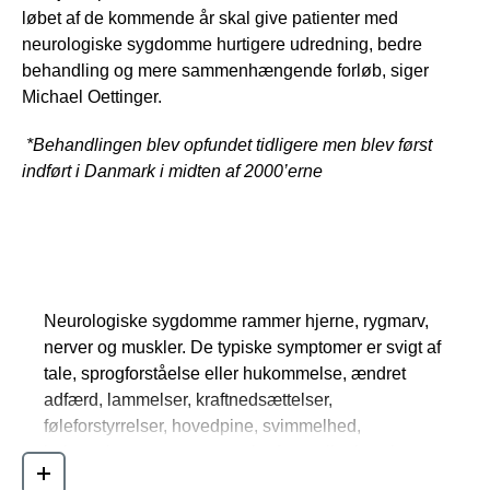
løbet af de kommende år skal give patienter med
neurologiske sygdomme hurtigere udredning, bedre
behandling og mere sammenhængende forløb, siger
Michael Oettinger.
*Behandlingen blev opfundet tidligere men blev først
indført i Danmark i midten af 2000’erne
Fakta om neurologiske sygdomme
Neurologiske sygdomme rammer hjerne, rygmarv,
nerver og muskler. De typiske symptomer er svigt af
tale, sprogforståelse eller hukommelse, ændret
adfærd, lammelser, kraftnedsættelser,
føleforstyrrelser, hovedpine, svimmelhed,
balancebesvær, smerter, tab af syn eller hørelse
samt epileptiske krampeanfald.
Læs mere