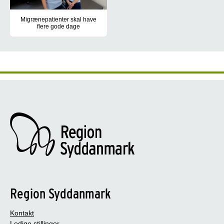
Migrænepatienter skal have
flere gode dage
De fleste kender hovedpine, som stikker og prikker inde bag øjne
Region Syddanmark
Kontakt
Ledige stillinger