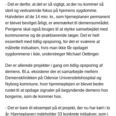
- Det er derfor, at det er så vigtigt, at der nu kommer så
stort og vedvarende fokus på hjernens sygdomme.
Halvdelen af de 14 mio. kr., som hjerneplanen permanent
er blevet bevilget årligt, er øremærket til demensområdet.
Pengene skal også bruges til at styrke samarbejdet med
kommunerne og de praktiserende læger. Det er helt
essentielt med tidlig opsporing, for det er sværere at
målrette indsatsen, hvis man ikke får opdaget
sygdommene i tide, understreger Michael Oettinger.
Der er allerede projekter i gang om tidlig opsporing af
demens. Bl.a. eksisterer der et samarbejde mellem
Demensklinikken på Odense Universitetshospital og
Nyborg kommune, hvor hjemmeplejen er blevet bedre
rustet til at opdage signaler på begyndende demens hos
borgerne, som de kommer hos.
- Det er bare ét eksempel på et projekt, der nu har kørt i to
år. Hjerneplanen indeholder 33 konkrete initiativer, som i