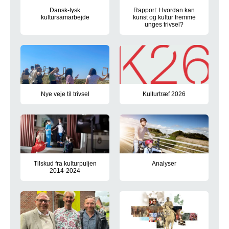
Dansk-tysk
Rapport: Hvordan kan
kultursamarbejde
kunst og kultur fremme
unges trivsel?
Region Syddanmark er en del af det grænsenære dansk-tyske s
Hvad skal der egentlig til, for
Nye veje til trivsel
Kulturtræf 2026
Region Syddanmark og Education Esbjerg indgik i 2023 en samarb
Se og læs om kulturtræf 2026, I
Tilskud fra kulturpuljen
Analyser
2014-2024
Her kan du læse analyser inden
Kulturpuljen er oprettet af Regionsrådet for at støtte kulturak