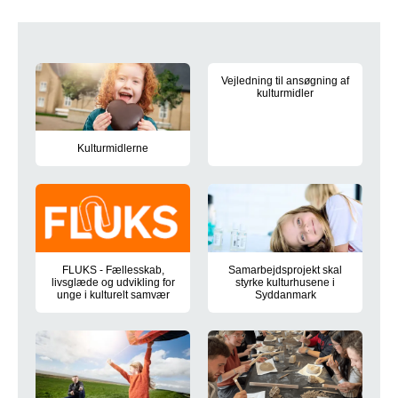
Kultur
Vejledning til ansøgning af
kulturmidler
Denne vejledning er til dig, som
Kulturmidlerne
Kulturmidlerne kan støtte aktiviteter, der bidrager til at under
FLUKS - Fællesskab,
Samarbejdsprojekt skal
livsglæde og udvikling for
styrke kulturhusene i
unge i kulturelt samvær
Syddanmark
Hvordan styrker vi unge frivillige i kulturlivet? Nyt syddansk ini
Region Syddanmark har igangsat