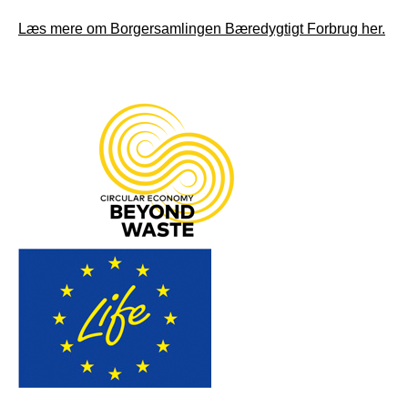
Læs mere om Borgersamlingen Bæredygtigt Forbrug her.