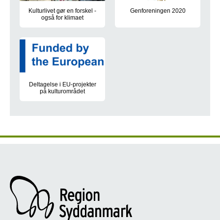
Kulturlivet gør en forskel -
Genforeningen 2020
også for klimaet
I 2020 var det 100-året for, at
Region Syddanmark har igangsat et initiativ, hvor kulturaktører 
Deltagelse i EU-projekter
på kulturområdet
Region Syddanmark er partner i Erasmus+-projektet R YOUCUL