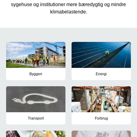
sygehuse og institutioner mere bæredygtig og mindre
klimabelastende.
Gode eksempler på grøn omstilling
Byggeri
Energi
Se eksempler på, hvordan regionen arbejder med bæredygtighed, n
Læs om nogle af de tiltag og in
Transport
Forbrug
Se eksempler på indsatser, der mindsker klimabelastningen fra re
Se eksempler på, hvordan region