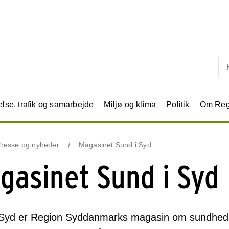
Skip til primært indhold
se, trafik og samarbejde
Miljø og klima
Politik
Om Reg
resse og nyheder
Magasinet Sund i Syd
gasinet Sund i Syd
Syd er Region Syddanmarks magasin om sundhed ti