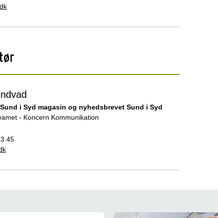
dk
tør
indvad
 Sund i Syd magasin og nyhedsbrevet Sund i Syd
eamet - Koncern Kommunikation
33 45
dk