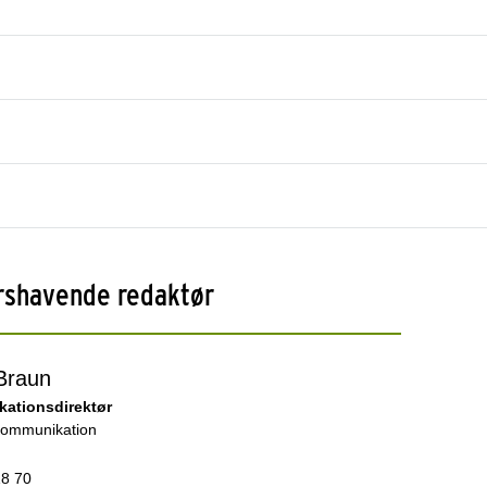
rshavende redaktør
Braun
ationsdirektør
Kommunikation
18 70