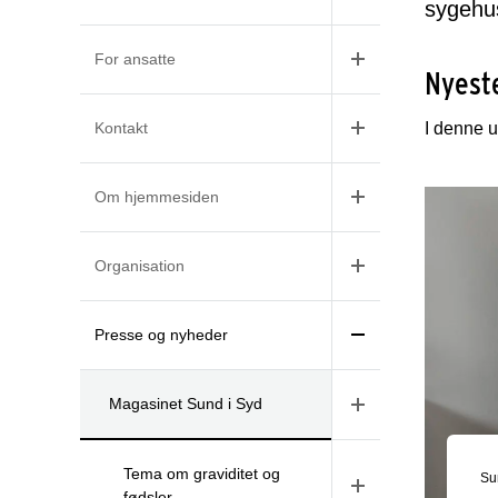
sygehus
For ansatte
Nyest
Kontakt
I denne u
Om hjemmesiden
Organisation
Presse og nyheder
Magasinet Sund i Syd
Tema om graviditet og
Su
fødsler