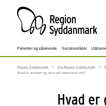
Patienter og pårørende
Socialområdet
Uddannel
Region Syddanmark
Om Region Syddanmark
P
Hvad er øresten og virus på balancenerven?
Hvad er 