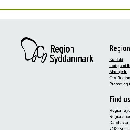
Regio
Kontakt
Ledige still
Akuthjælp
Om Region
Presse og 
Find o
Region Sy
Regionshu
Damhaven
7100 Vejle