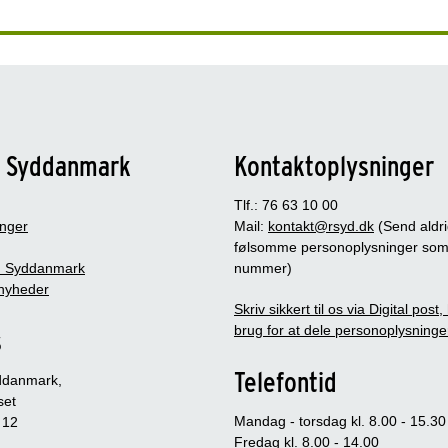
n Syddanmark
Kontaktoplysninger
Tlf.: 76 63 10 00
inger
Mail:
kontakt@rsyd.dk
(Send aldr
følsomme personoplysninger so
 Syddanmark
nummer)
nyheder
Skriv sikkert til os via Digital post
brug for at dele personoplysninge
s
Telefontid
ddanmark,
set
Mandag - torsdag kl. 8.00 - 15.30
 12
Fredag kl. 8.00 - 14.00