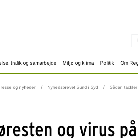
Skip til primært indhold
se, trafik og samarbejde
Miljø og klima
Politik
Om Reg
resse og nyheder
Nyhedsbrevet Sund i Syd
Sådan tackle
øresten og virus på