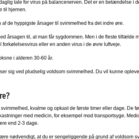
i daglig tale for virus på balancenerven. Det er en betændelse i 
 til hjernen.
af de hyppigste årsager til svimmelhed fra det indre øre.
d årsagen til, at man får sygdommen. Men i de fleste tilfælde 
 forkølelsesvirus eller en anden virus i de øvre luftveje.
sne i alderen 30-60 år.
ser sig ved pludselig voldsom svimmelhed. Du vil kunne opleve
re?
svimmelhed, kvalme og opkast de første timer eller dage. De fø
kastninger med medicin, for eksempel mod transportsyge. Medi
ere end 2-3 dage.
 være nødvendigt, at du er sengeliggende på grund af voldsom 