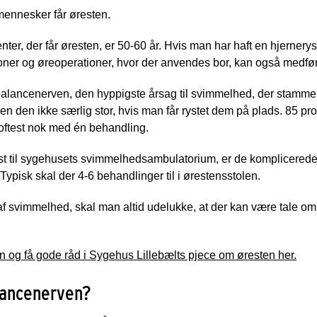
mennesker får øresten.
ter, der får øresten, er 50-60 år. Hvis man har haft en hjernerys
oner og øreoperationer, hvor der anvendes bor, kan også medføre
balancenerven, den hyppigste årsag til svimmelhed, der stammer 
men den ikke særlig stor, hvis man får rystet dem på plads. 85 pro
oftest nok med én behandling.
vist til sygehusets svimmelhedsambulatorium, er de komplicered
Typisk skal der 4-6 behandlinger til i ørestensstolen.
af svimmelhed, skal man altid udelukke, at der kan være tale om 
og få gode råd i Sygehus Lillebælts pjece om øresten her.
lancenerven?