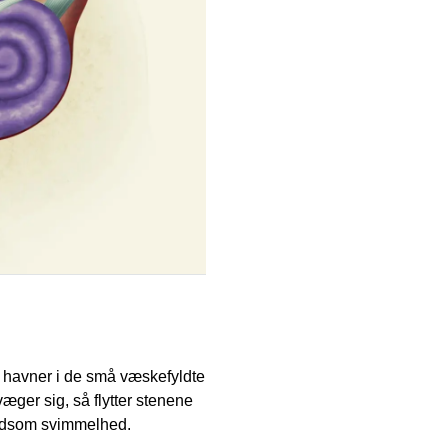
og havner i de små væskefyldte
æger sig, så flytter stenene
voldsom svimmelhed.