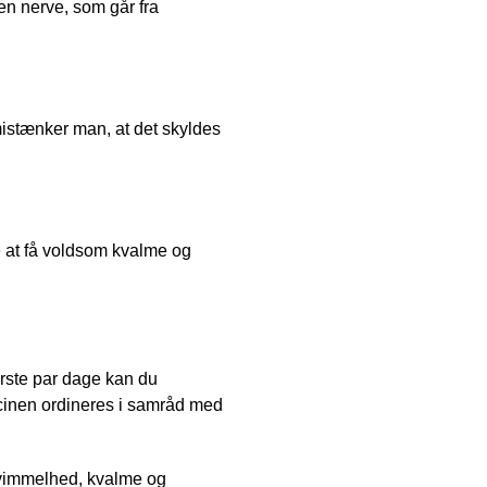
den nerve, som går fra
mistænker man, at det skyldes
 at få voldsom kvalme og
rste par dage kan du
cinen ordineres i samråd med
svimmelhed, kvalme og