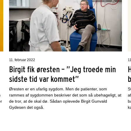
11. februar 2022
1
Birgit fik øresten – ”Jeg troede min
H
sidste tid var kommet”
Øresten er en ufarlig sygdom. Men de patienter, som
S
n
rammes af sygdommen beskriver det som så ubehageligt, at
a
er
de tror, at de skal dø. Sådan oplevede Birgit Gunvald
b
Gydesen det også.
k