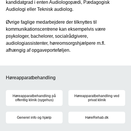
kandidatgrad i enten Audiologopædi, Pædagogisk
Audiologi eller Teknisk audiolog.
Øvrige faglige medarbejdere der tilknyttes til
kommunikationscentrene kan eksempelvis være
psykologer, bachelorer, socialrådgivere,
audiologiassistenter, høreomsorgshjælpere m.fl.
afhængig af opgaveporteføljen.
Høreapparatbehandling
Høreapparatbehandling på
Høreapparatbehandling ved
offentlig klinik (sygehus)
privat klinik
Høreapparatbehandling på offentlig klinik (sygehus)
Læs om dine muligheder for at få
Generel info og hjælp
HøreRehab.dk
Her kan du finde hjælp til hvis høreapparatet går i stykker, eller 
Få vejledning til brug af høre