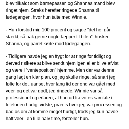
blev tilkaldt som børnepasser, og Shannas mand blev
ringet hjem. Straks herefter ringede Shanna til
fødegangen, hvor hun talte med Winnie.
- Hun forstod mig 100 procent og sagde ”det her går
stærkt, så pak gerne nogle tæpper til bilen”, husker
Shanna, og parret kørte mod fødegangen.
- Tidligere havde jeg en frygt for at ringe for tidligt og
derved risikere at blive sendt hjem igen eller blive afvist
og være i ”venteposition” hjemme. Men der var denne
gang lagt en klar plan, og jeg skulle ringe, så snart jeg
følte for det, uanset hvor lang tid der end var gået med
veer, og det var godt, jeg ringede. Winnie var så
professionel og erfaren, at hun ud fra vores samtale i
telefonen hurtigt vidste, præcis hvor jeg var processen og
bad os om at komme meget hurtigt, trods jeg kun havde
haft veer i en lille halv time, fortæller hun.