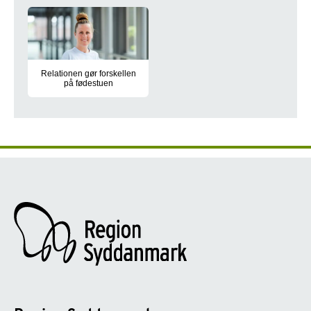
Tema om søvn
Relationen gør forskellen
på fødestuen
Årligt møder omkring 2.600 gravide i Region Syddanmark en jor