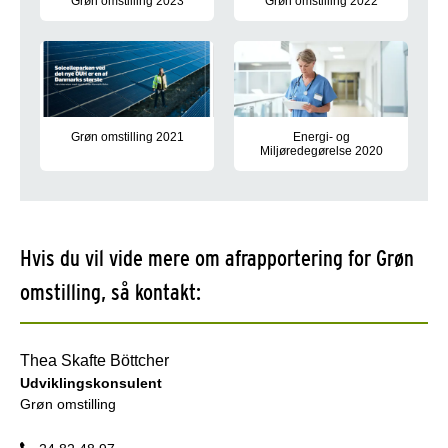
Grøn omstilling 2023
Grøn omstilling 2022
Resultaterne for 2023 viser, at det samlede klimaregnskab fo
Region Syddanmark har gennem d
Grøn omstilling 2021
Energi- og
Miljøredegørelse 2020
Her kan du læse om Region Syddanmarks energiforbrug og miljø
I Region Syddanmark har vi sat 
Hvis du vil vide mere om afrapportering for Grøn
omstilling, så kontakt:
Thea Skafte Böttcher
Udviklingskonsulent
Grøn omstilling