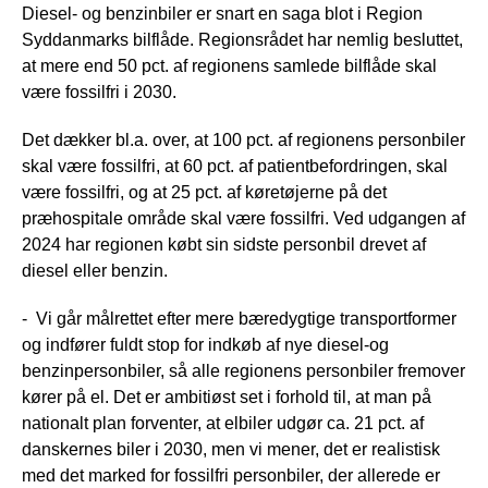
Diesel- og benzinbiler er snart en saga blot i Region
Syddanmarks bilflåde. Regionsrådet har nemlig besluttet,
at mere end 50 pct. af regionens samlede bilflåde skal
være fossilfri i 2030.
Det dækker bl.a. over, at 100 pct. af regionens personbiler
skal være fossilfri, at 60 pct. af patientbefordringen, skal
være fossilfri, og at 25 pct. af køretøjerne på det
præhospitale område skal være fossilfri. Ved udgangen af
2024 har regionen købt sin sidste personbil drevet af
diesel eller benzin.
- Vi går målrettet efter mere bæredygtige transportformer
og indfører fuldt stop for indkøb af nye diesel-og
benzinpersonbiler, så alle regionens personbiler fremover
kører på el. Det er ambitiøst set i forhold til, at man på
nationalt plan forventer, at elbiler udgør ca. 21 pct. af
danskernes biler i 2030, men vi mener, det er realistisk
med det marked for fossilfri personbiler, der allerede er