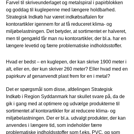
Farvel til skriveunderlaget og metalspiral i papirblokken
og goddag til kuglepenne med længere holdbarhed.
Strategisk Indkøb har været indkøbsaftalen for
kontorartikler igennem for at få reduceret klima- og
miljøbelastningen. Det betyder, at sortimentet er halveret,
men til gengæld får man nu kontorartikler, der bl.a. har en
længere levetid og færre problematiske indholdsstoffer.
Hvad er bedst – en kuglepen, der kan skrive 1900 meter i
alt, eller en, der kun skriver 260 meter? Eller hvad med en
papirkurv af genanvendt plast frem for en i metal?
Det er spørgsmål som disse, afdelingen Strategisk
Indkøb i Region Syddanmark har skullet svare på, da de
gik i gang med at optimere og udvælge produkterne til
sortimentet af kontorartikler for at reducere klima- og
miljøbelastningen. Der er bl.a. udvalgt produkter, der kan
anvendes i længere tid, som indeholder færre
problematiske indholdsstoffer som f.eks. PVC, og som