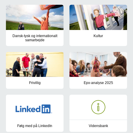
Dansk-tysk og internationalt
Kultur
samarbejde
Læs mere om Region Syddanmark
Læs mere om Region Syddanmarks samarbejde på tværs af den da
Frivillig
Epx-analyse 2025
Mød de frivillige i Region Syddanmark og læs, hvordan du kan yd
Region Syddanmark har fået ud
Følg med på LinkedIn
Vidensbank