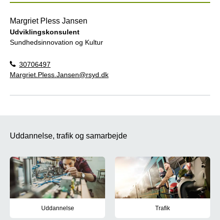
Margriet Pless Jansen
Udviklingskonsulent
Sundhedsinnovation og Kultur
30706497
Margriet.Pless.Jansen@rsyd.dk
Uddannelse, trafik og samarbejde
Uddannelse
Trafik
Læs om Region Syddanmarks opgaver på uddannelsesområdet s
Region Syddanmark arbejder – s