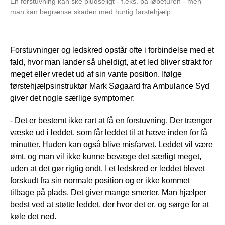
En forstuvning kan ske pludseligt - f.eks. på løbeturen - men
man kan begrænse skaden med hurtig førstehjælp.
Forstuvninger og ledskred opstår ofte i forbindelse med et
fald, hvor man lander så uheldigt, at et led bliver strakt for
meget eller vredet ud af sin vante position. Ifølge
førstehjælpsinstruktør Mark Søgaard fra Ambulance Syd
giver det nogle særlige symptomer:
- Det er bestemt ikke rart at få en forstuvning. Der trænger
væske ud i leddet, som får leddet til at hæve inden for få
minutter. Huden kan også blive misfarvet. Leddet vil være
ømt, og man vil ikke kunne bevæge det særligt meget,
uden at det gør rigtig ondt. I et ledskred er leddet blevet
forskudt fra sin normale position og er ikke kommet
tilbage på plads. Det giver mange smerter. Man hjælper
bedst ved at støtte leddet, der hvor det er, og sørge for at
køle det ned.