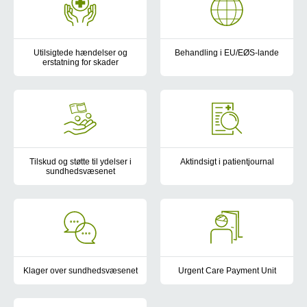
Utilsigtede hændelser og
Behandling i EU/EØS-lande
erstatning for skader
Regler for og vejledning i, hvo
Hvis du er blevet udsat for en utilsigtede hændelse, eller du søg
Tilskud og støtte til ydelser i
Aktindsigt i patientjournal
sundhedsvæsenet
Aktindsigt betyder, at du har ret
Du kan få gratis behandling hos læger og speciallæger og tilskud t
Klager over sundhedsvæsenet
Urgent Care Payment Unit
Som patient har du mulighed for at klage over den sundhedsfagl
Urgent Care Payment Unit opkræ