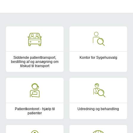
Patientrettigheder
Siddende patienttransport,
Kontor for Sygehusvalg
bestilling af og ansøgning om
Hvis du har fået en ventetid på
tilskud til transport
Få svar på hvornår du kan blive kørt til behandling, og hvordan du
Patientkontoret - hjælp til
Udredning og behandling
patienter
Som patient i Danmark har du for
Hvis du som patient eller pårørende har brug for information, vejl