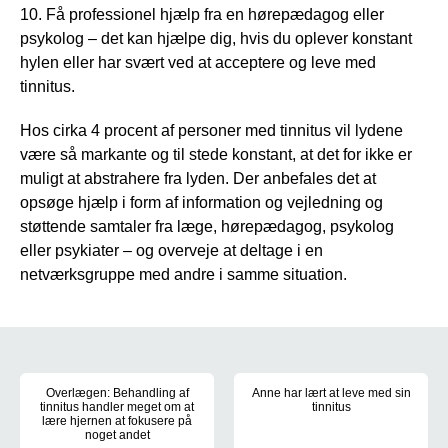
10. Få professionel hjælp fra en hørepædagog eller
psykolog – det kan hjælpe dig, hvis du oplever konstant
hylen eller har svært ved at acceptere og leve med
tinnitus.
Hos cirka 4 procent af personer med tinnitus vil lydene
være så markante og til stede konstant, at det for ikke er
muligt at abstrahere fra lyden. Der anbefales det at
opsøge hjælp i form af information og vejledning og
støttende samtaler fra læge, hørepædagog, psykolog
eller psykiater – og overveje at deltage i en
netværksgruppe med andre i samme situation.
Værd at vide on tinnitus
Overlægen: Behandling af
Anne har lært at leve med sin
tinnitus handler meget om at
tinnitus
lære hjernen at fokusere på
Accept er det vigtigste råd fra 
noget andet