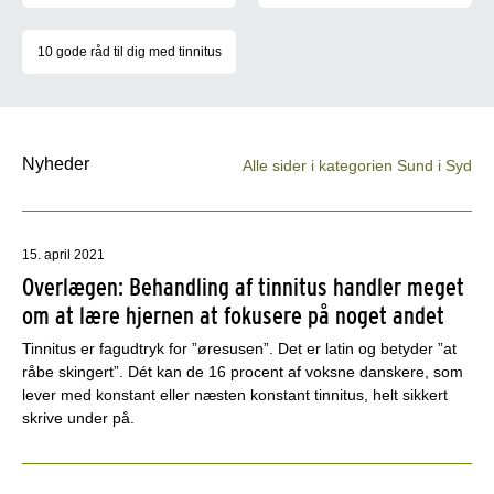
Tinnitus er fagudtryk for ”øresusen”. Det er latin og betyder ”at 
10 gode råd til dig med tinnitus
Det kan være rigtig svært at abstrahere fra den susen eller hylende
Nyheder
Alle sider i kategorien Sund i Syd
15. april 2021
Overlægen: Behandling af tinnitus handler meget
om at lære hjernen at fokusere på noget andet
Tinnitus er fagudtryk for ”øresusen”. Det er latin og betyder ”at
råbe skingert”. Dét kan de 16 procent af voksne danskere, som
lever med konstant eller næsten konstant tinnitus, helt sikkert
skrive under på.