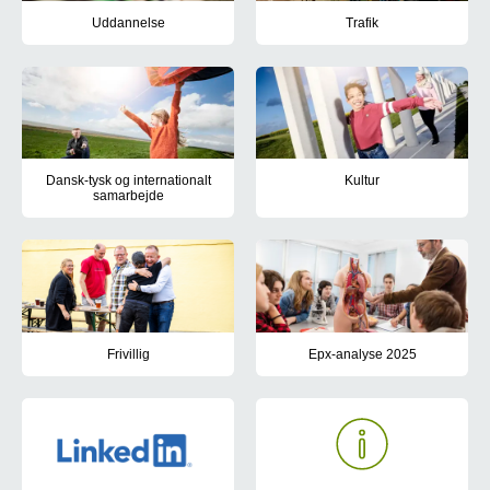
Uddannelse
Trafik
Læs om Region Syddanmarks opgaver på uddannelsesområdet s
Region Syddanmark arbejder – s
Dansk-tysk og internationalt
Kultur
samarbejde
Læs mere om Region Syddanmark
Læs mere om Region Syddanmarks samarbejde på tværs af den da
Frivillig
Epx-analyse 2025
Mød de frivillige i Region Syddanmark og læs, hvordan du kan yd
Region Syddanmark har fået ud