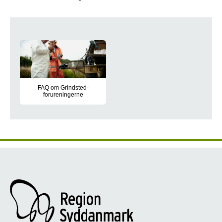
Ofte stillede spørgsmål om Grindst
FAQ om Grindsted-
forureningerne
Find svar og flere nyheder om Grindsted-forureningerne her