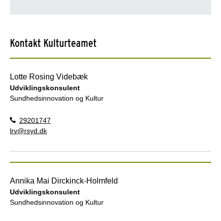
Region Syddanmark er partner i Erasmus+-projektet R YOUCUL
Kontakt Kulturteamet
Lotte Rosing Videbæk
Udviklingskonsulent
Sundhedsinnovation og Kultur
29201747
lrv@rsyd.dk
Annika Mai Dirckinck-Holmfeld
Udviklingskonsulent
Sundhedsinnovation og Kultur