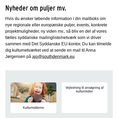
Nyheder om puljer mv.
Hvis du ønsker løbende information i din mailboks om
nye regionale eller europæiske puljer, events, konkrete
projektmuligheder, ny viden mv., så bliv en del af vores
fælles syddanske mailingliste/netværk som vi driver
sammen med Det Syddanske EU-kontor. Du kan tilmelde
dig kulturnetværket ved at sende en mail til Anna
Jørgensen på
ajo@southdenmark.eu
Kultur
Vejledning til ansøgning af
kulturmidler
Denne vejledning er til dig, som
Kulturmidlerne
Kulturmidlerne kan støtte aktiviteter, der bidrager til at under