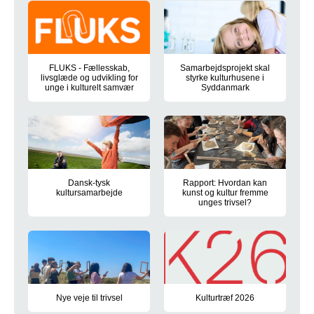
FLUKS - Fællesskab,
Samarbejdsprojekt skal
livsglæde og udvikling for
styrke kulturhusene i
unge i kulturelt samvær
Syddanmark
Hvordan styrker vi unge frivillige i kulturlivet? Nyt syddansk ini
Region Syddanmark har igangsat
Dansk-tysk
Rapport: Hvordan kan
kultursamarbejde
kunst og kultur fremme
unges trivsel?
Region Syddanmark er en del af det grænsenære dansk-tyske s
Hvad skal der egentlig til, for
Nye veje til trivsel
Kulturtræf 2026