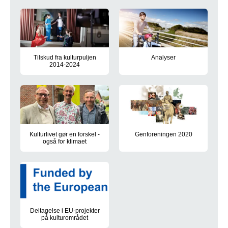
Region Syddanmark og Education Esbjerg indgik i 2023 en samarb
Se og læs om kulturtræf 2026, I
Tilskud fra kulturpuljen
Analyser
2014-2024
Her kan du læse analyser inden
Kulturpuljen er oprettet af Regionsrådet for at støtte kulturak
Kulturlivet gør en forskel -
Genforeningen 2020
også for klimaet
I 2020 var det 100-året for, at
Region Syddanmark har igangsat et initiativ, hvor kulturaktører 
Deltagelse i EU-projekter
på kulturområdet