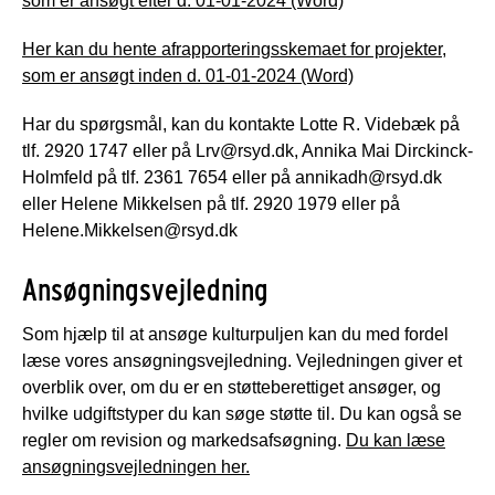
som er ansøgt efter d. 01-01-2024 (Word)
Her kan du hente afrapporteringsskemaet for projekter,
som er ansøgt inden d. 01-01-2024 (Word)
Har du spørgsmål, kan du kontakte Lotte R. Videbæk på
tlf. 2920 1747 eller på Lrv@rsyd.dk, Annika Mai Dirckinck-
Holmfeld på tlf. 2361 7654 eller på annikadh@rsyd.dk
eller Helene Mikkelsen på tlf. 2920 1979 eller på
Helene.Mikkelsen@rsyd.dk
Ansøgningsvejledning
Som hjælp til at ansøge kulturpuljen kan du med fordel
læse vores ansøgningsvejledning. Vejledningen giver et
overblik over, om du er en støtteberettiget ansøger, og
hvilke udgiftstyper du kan søge støtte til. Du kan også se
regler om revision og markedsafsøgning.
Du kan læse
ansøgningsvejledningen her.