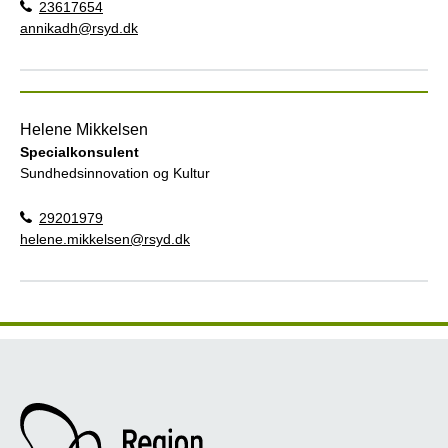
23617654
annikadh@rsyd.dk
Helene Mikkelsen
Specialkonsulent
Sundhedsinnovation og Kultur
29201979
helene.mikkelsen@rsyd.dk