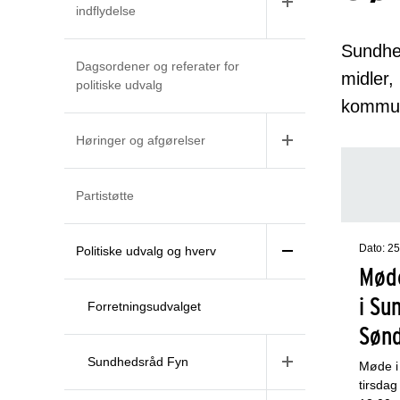
indflydelse
Sundhe
Dagsordener og referater for
midler
politiske udvalg
kommuna
Høringer og afgørelser
Partistøtte
Dato: 25
Politiske udvalg og hverv
Møde
i Su
Forretningsudvalget
Sønd
Sundhedsråd Fyn
Møde i
tirsdag