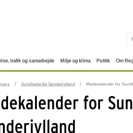
Skip til primært indhold
se, trafik og samarbejde
Miljø og klima
Politik
Om Reg
 hverv
Sundhedsråd Sønderjylland
Mødekalender for Sundh
dekalender for Su
nderjylland