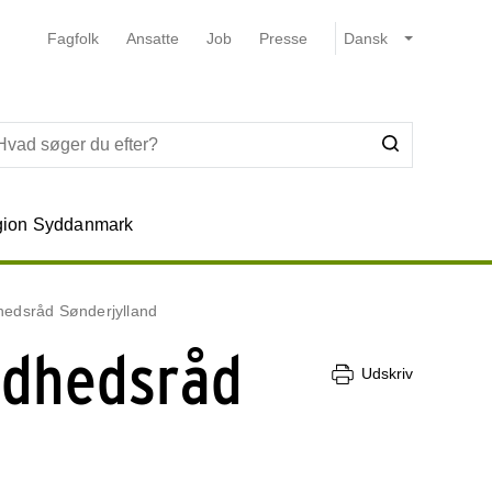
Fagfolk
Ansatte
Job
Presse
ion Syddanmark
edsråd Sønderjylland
ndhedsråd
Udskriv