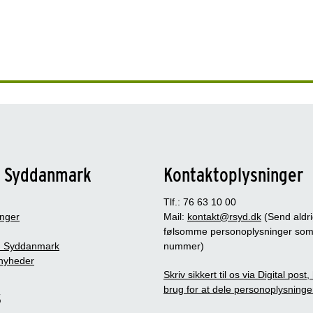
n Syddanmark
Kontaktoplysninger
Tlf.: 76 63 10 00
inger
Mail:
kontakt@rsyd.dk
(Send aldr
følsomme personoplysninger so
 Syddanmark
nummer)
nyheder
Skriv sikkert til os via Digital post
brug for at dele personoplysninge
s