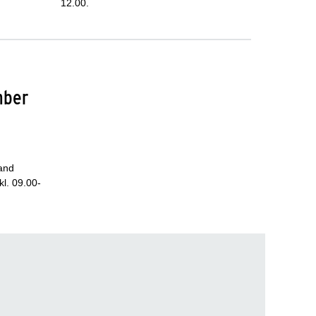
12.00.
mber
and
l. 09.00-