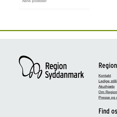
Åbne postlister
Regio
Kontakt
Ledige still
Akuthjælp
Om Region
Presse og 
Find o