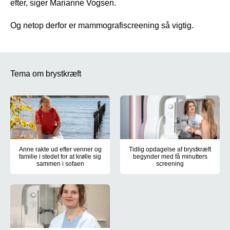
efter, siger Marianne Vogsen.
Og netop derfor er mammografiscreening så vigtig.
Tema om brystkræft
Anne rakte ud efter venner og
Tidlig opdagelse af brystkræft
familie i stedet for at krølle sig
begynder med få minutters
sammen i sofaen
screening
Da Anne Rasmussen fik den nedslående besked, at hun havde brystk
Flere end 83 procent af de sydd