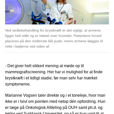
Ved strålebehandling for brystkræft er det vigtigt, at armene
ligger helt stille og er hævet over hovedet. Patientens hoved
placeres på den midterste blå pude, mens armene lægges til
rette i bøjlerne ved siden af.
- Det giver helt sikkert mening at møde op til
mammografiscreening. Her har vi mulighed for at finde
brystkræft i et tidligt stadie, før man selv har mærket
symptomerne.
Marianne Vogsen taler direkte og i et toneleje, hvor man
ikke er i tvivl om pointen med netop dén opfordring. Hun
er læge på Onkologisk Afdeling på OUH samt ph.d. og
lektor ved Syddansk Universitet, og så er hun vant til at