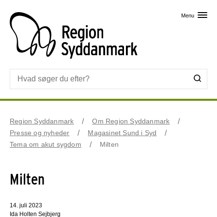
Skip til primært indhold
Menu
Region Syddanmark
Om Region Syddanmark
Presse og nyheder
Magasinet Sund i Syd
Tema om akut sygdom
Milten
Milten
14. juli 2023
Ida Holten Sejbjerg