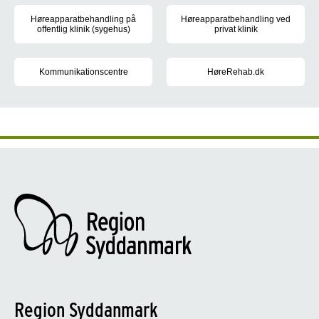
Høreapparatbehandling på
Høreapparatbehandling ved
offentlig klinik (sygehus)
privat klinik
Høreapparatbehandling på offentlig klinik (sygehus)
Læs om dine muligheder for at få
Kommunikationscentre
HøreRehab.dk
Kommunikationscentre yder kompenserende specialundervisning og
Få vejledning til brug af høre
Region Syddanmark