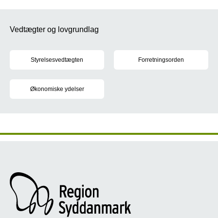
Vedtægter og lovgrundlag
Styrelsesvedtægten
Forretningsorden
Styrelsesvedtægten beskriver de overordnede rammer for region
Forretningsordenen handler om
Økonomiske ydelser
Regler for vederlag, økonomiske ydelser mv. for medlemmer af r