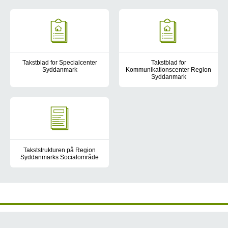
Her finder du taksterne for Handicapcenter Fyn.
Her finder du taksterne for Socia
Takstblad for Specialcenter
Takstblad for
Syddanmark
Kommunikationscenter Region
Syddanmark
Her finder du taksterne for Specialcenter Syddanmark.
Her finder du taksterne for K
Takststrukturen på Region
Syddanmarks Socialområde
Region Syddanmark arbejder kontinuerligt på at skabe gennemsku