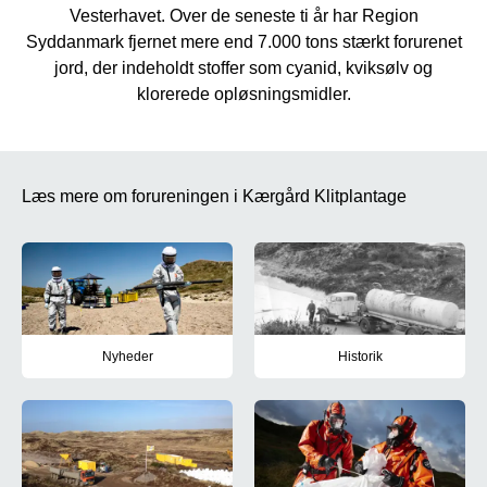
Vesterhavet. Over de seneste ti år har Region
Syddanmark fjernet mere end 7.000 tons stærkt forurenet
jord, der indeholdt stoffer som cyanid, kviksølv og
klorerede opløsningsmidler.
Læs mere om forureningen i Kærgård Klitplantage
Nyheder
Historik
Følg seneste nyt om oprensningen i Kærgård Klitplantage
Her kan du læse historien bag f