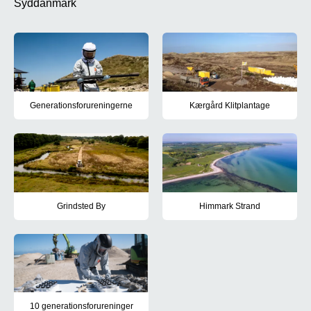
Syddanmark
Generationsforureningerne
Kærgård Klitplantage
Se og læs interaktiv fortælling om de tre generationsforureninger
Læs mere om forureningen i Kæ
Grindsted By
Himmark Strand
Læs mere forureningerne i Grindsted By
Læs mere om forureningen på 
10 generationsforureninger