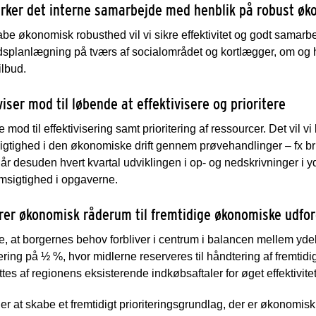
tyrker det interne samarbejde med henblik på robust øk
abe økonomisk robusthed vil vi sikre effektivitet og godt samarbej
idsplanlægning på tværs af socialområdet og kortlægger, om o
ilbud.
viser mod til løbende at effektivisere og prioritere
kre mod til effektivisering samt prioritering af ressourcer. Det vil
tighed i den økonomiske drift gennem prøvehandlinger – fx bru
 desuden hvert kvartal udviklingen i op- og nedskrivninger i 
msigtighed i opgaverne.
krer økonomisk råderum til fremtidige økonomiske udfor
kre, at borgernes behov forbliver i centrum i balancen mellem yd
sering på ½ %, hvor midlerne reserveres til håndtering af fremtid
tes af regionens eksisterende indkøbsaftaler for øget effektivitet
er at skabe et fremtidigt prioriteringsgrundlag, der er økonomisk