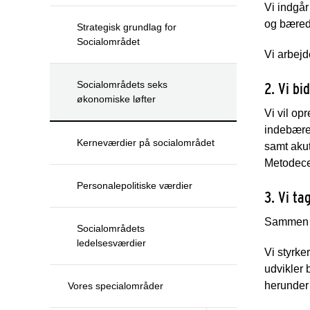
Vi indgår
og bæred
Strategisk grundlag for
Socialområdet
Vi arbejd
Socialområdets seks
2. Vi bi
økonomiske løfter
Vi vil op
indebære
Kerneværdier på socialområdet
samt akut
Metodece
Personalepolitiske værdier
3. Vi ta
Sammen m
Socialområdets
ledelsesværdier
Vi styrke
udvikler 
herunder
Vores specialområder