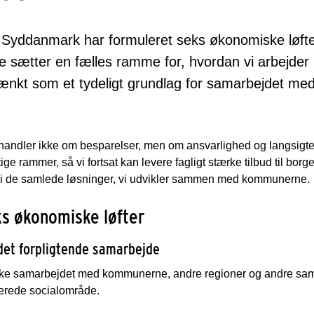
Syddanmark har formuleret seks økonomiske løfter
e sætter en fælles ramme for, hvordan vi arbejde
tænkt som et tydeligt grundlag for samarbejdet m
handler ikke om besparelser, men om ansvarlighed og langsigtet
ge rammer, så vi fortsat kan levere fagligt stærke tilbud til bor
i de samlede løsninger, vi udvikler sammen med kommunerne.
s økonomiske løfter
l det forpligtende samarbejde
yrke samarbejdet med kommunerne, andre regioner og andre samarb
serede socialområde.