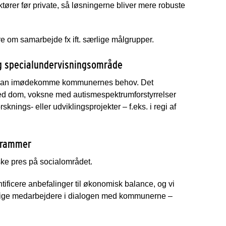
ktører før private, så løsningerne bliver mere robuste
ere om samarbejde fx ift. særlige målgrupper.
- og specialundervisningsområde
å vi kan imødekomme kommunernes behov. Det
med dom, voksne med autismespektrumforstyrrelser
sknings- eller udviklingsprojekter – f.eks. i regi af
e rammer
ke pres på socialområdet.
ificere anbefalinger til økonomisk balance, og vi
faglige medarbejdere i dialogen med kommunerne –