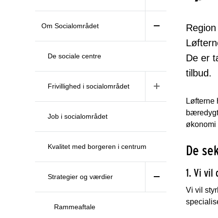
Om Socialområdet
Region 
Løftern
De sociale centre
De er 
tilbud.
Frivillighed i socialområdet
Løfterne 
bæredygti
Job i socialområdet
økonomi 
De sek
Kvalitet med borgeren i centrum
1. Vi vi
Strategier og værdier
Vi vil st
speciali
Rammeaftale