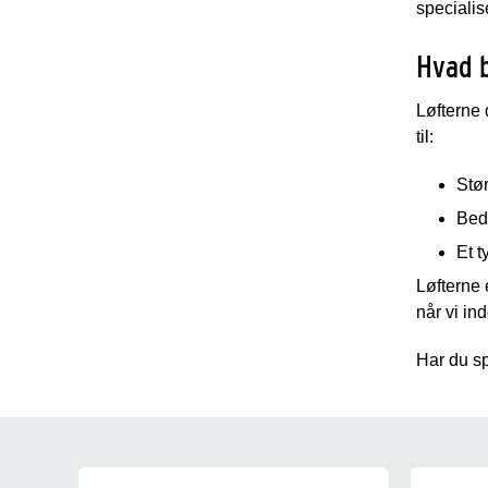
specialis
Hvad b
Løfterne 
til:
Stø
Bedr
Et t
Løfterne
når vi in
Har du sp
Strategisk grundlag for Socialo