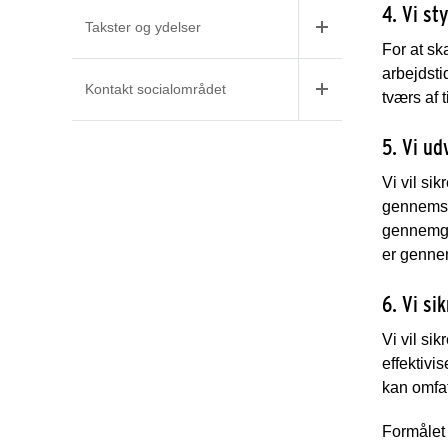
4. Vi s
Takster og ydelser
For at sk
arbejdst
Kontakt socialområdet
tværs af t
5. Vi ud
Vi vil si
gennemsig
gennemgår
er genne
6. Vi si
Vi vil si
effektivi
kan omfat
Formålet 