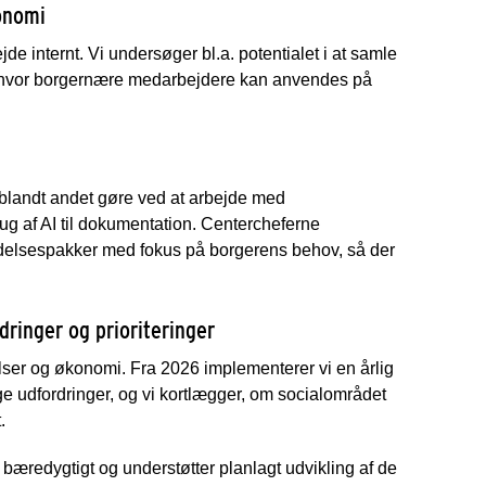
onomi
de internt. Vi undersøger bl.a. potentialet i at samle
g hvor borgernære medarbejdere kan anvendes på
 vi blandt andet gøre ved at arbejde med
g af AI til dokumentation. Centercheferne
ydelsespakker med fokus på borgerens behov, så der
dringer og prioriteringer
elser og økonomi. Fra 2026 implementerer vi en årlig
ige udfordringer, og vi kortlægger, om socialområdet
.
 bæredygtigt og understøtter planlagt udvikling af de