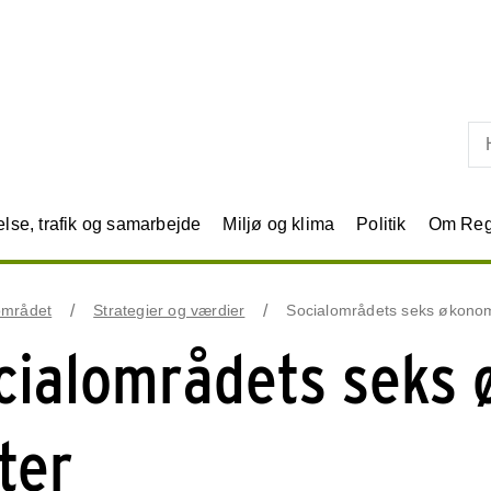
Skip til primært indhold
se, trafik og samarbejde
Miljø og klima
Politik
Om Reg
området
Strategier og værdier
Socialområdets seks økonom
cialområdets seks
fter