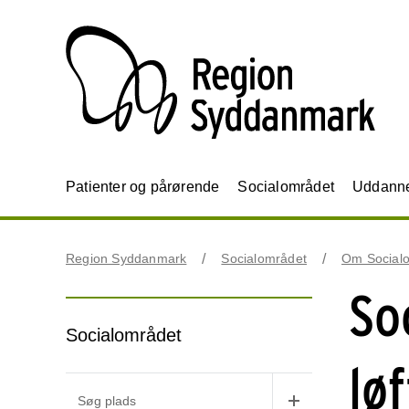
Patienter og pårørende
Socialområdet
Uddannel
Region Syddanmark
Socialområdet
Om Social
So
Socialområdet
lø
Søg plads