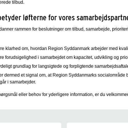
erede tilbud.
etyder løfterne for vores samarbejdspartn
danner rammen for beslutninger om tilbud, samarbejde, prioriter
rre klarhed om, hvordan Region Syddanmark arbejder med kvali
e forudsigelighed i samarbejdet om kapacitet, udvikling og prior
ydeligt grundlag for langsigtede og forpligtende samarbejdsafta
 er dermed et signal om, at Region Syddanmarks socialområde 
dgår i samarbejder.
ørgsmål eller behov for yderligere information, er du velkommen
mrådet