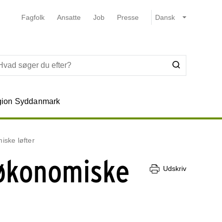
Fagfolk
Ansatte
Job
Presse
ion Syddanmark
iske løfter
 økonomiske
Udskriv