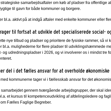
 strategiske samarbejdsaftaler om køb af pladser fra offentlige a
ygtige til gavn for både kommuner og borgere.
er bl.a. aktivt på at indgå aftaler med enkelte kommuner eller fl
drager til fortsat at udvikle det specialiserede social
rette nye tilbud og pladser og prioritere de fysiske rammer, s
r bl.a. mulighederne for flere pladser til udviklingshæmmede 
- og udredningspladser i 2026, og vi involverer os i mindst tre for
nteret.
ger del i det fælles ansvar for at overholde økonomisk
ed kommunerne tager vi i fællesskab ansvar for det økonomis
r samarbejdet gennem tværgående arbejdsgrupper, der skal ident
bl.a. et kursus til kompetenceudvikling af afdelingsledere og 
 om Fælles Faglige Begreber.