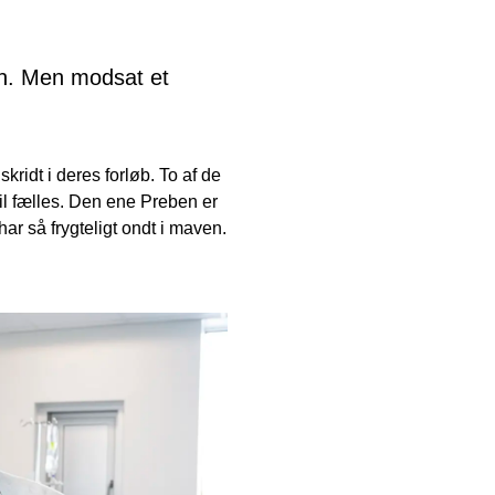
en. Men modsat et
ridt i deres forløb. To af de
til fælles. Den ene Preben er
ar så frygteligt ondt i maven.