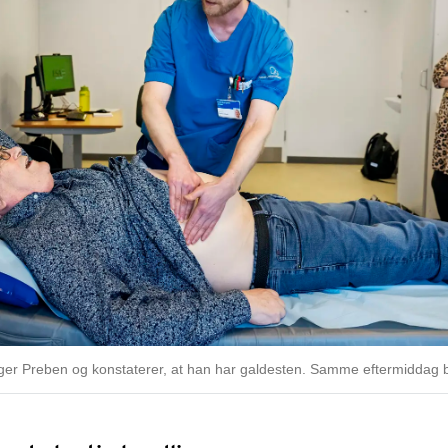
 Preben og konstaterer, at han har galdesten. Samme eftermiddag bl