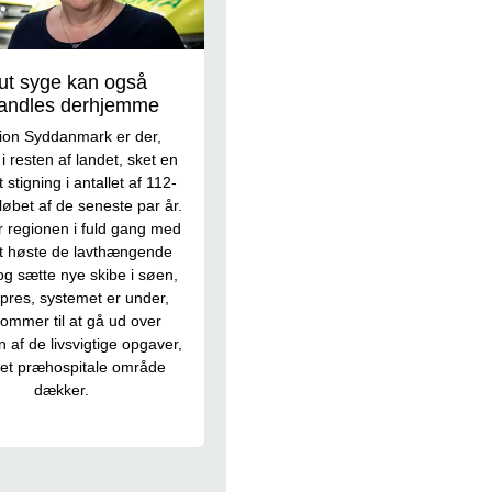
ut syge kan også
andles derhjemme
ion Syddanmark er der,
i resten af landet, sket en
stigning i antallet af 112-
 løbet af de seneste par år.
r regionen i fuld gang med
t høste de lavthængende
og sætte nye skibe i søen,
 pres, systemet er under,
kommer til at gå ud over
n af de livsvigtige opgaver,
et præhospitale område
dækker.