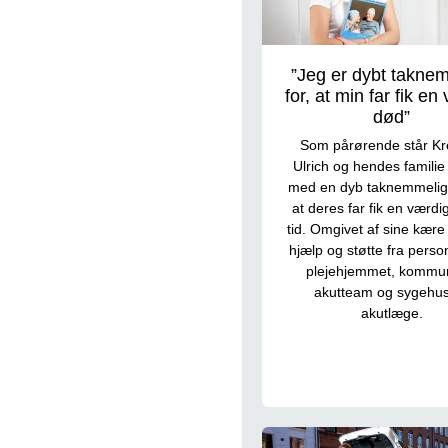
”Jeg er dybt takne
for, at min far fik en
død”
Som pårørende står Kr
Ulrich og hendes familie 
med en dyb taknemmeligh
at deres far fik en værdi
tid. Omgivet af sine kær
hjælp og støtte fra perso
plejehjemmet, kommu
akutteam og sygehu
akutlæge.