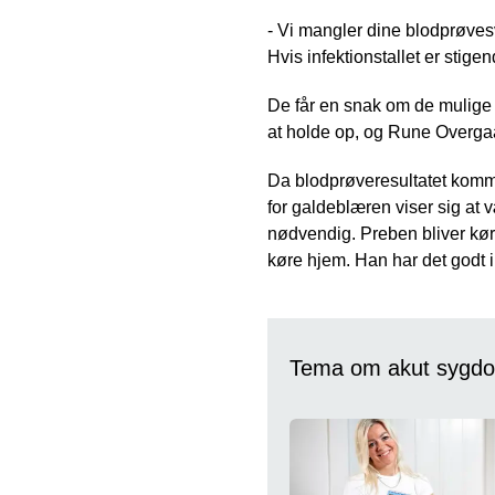
- Vi mangler dine blodprøvesva
Hvis infektionstallet er stig
De får en snak om de mulige s
at holde op, og Rune Overgaard
Da blodprøveresultatet kommer
for galdeblæren viser sig at 
nødvendig. Preben bliver kørt
køre hjem. Han har det godt i
Tema om akut sygd