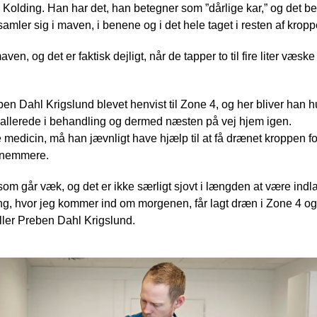
i Kolding. Han har det, han betegner som ”dårlige kar,” og det be
mler sig i maven, i benene og i det hele taget i resten af kropp
n, og det er faktisk dejligt, når de tapper to til fire liter væske
 Dahl Krigslund blevet henvist til Zone 4, og her bliver han hu
allerede i behandling og dermed næsten på vej hjem igen.
medicin, må han jævnligt have hjælp til at få drænet kroppen fo
dt nemmere.
om går væk, og det er ikke særligt sjovt i længden at være indlag
ng, hvor jeg kommer ind om morgenen, får lagt dræn i Zone 4 og l
ller Preben Dahl Krigslund.