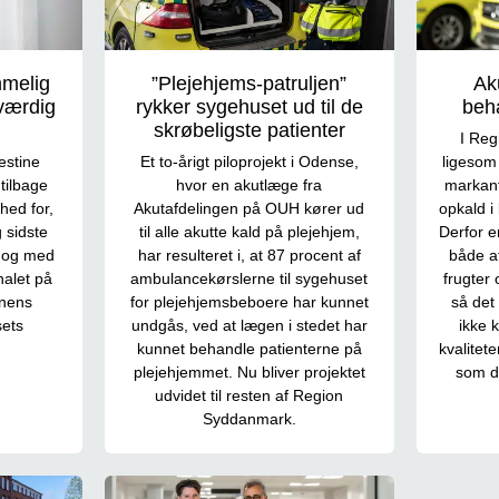
mmelig
”Plejehjems-patruljen”
Ak
 værdig
rykker sygehuset ud til de
beh
skrøbeligste patienter
I Reg
estine
Et to-årigt piloprojekt i Odense,
ligesom 
tilbage
hvor en akutlæge fra
markant 
ed for,
Akutafdelingen på OUH kører ud
opkald i
g sidste
til alle akutte kald på plejehjem,
Derfor e
e og med
har resulteret i, at 87 procent af
både a
nalet på
ambulancekørslerne til sygehuset
frugter 
nens
for plejehjemsbeboere har kunnet
så det
sets
undgås, ved at lægen i stedet har
ikke 
kunnet behandle patienterne på
kvalitete
plejehjemmet. Nu bliver projektet
som d
udvidet til resten af Region
Syddanmark.