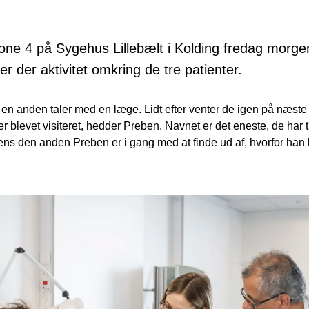
 Zone 4 på Sygehus Lillebælt i Kolding fredag morg
er der aktivitet omkring de tre patienter.
en anden taler med en læge. Lidt efter venter de igen på næste sk
r blevet visiteret, hedder Preben. Navnet er det eneste, de har 
ens den anden Preben er i gang med at finde ud af, hvorfor han h