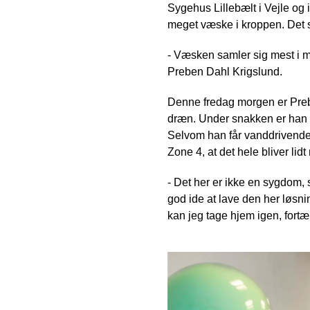
Sygehus Lillebælt i Vejle og 
meget væske i kroppen. Det sa
- Væsken samler sig mest i mave
Preben Dahl Krigslund.
Denne fredag morgen er Preben
dræn. Under snakken er han 
Selvom han får vanddrivende 
Zone 4, at det hele bliver li
- Det her er ikke en sygdom, s
god ide at lave den her løsni
kan jeg tage hjem igen, fortæ