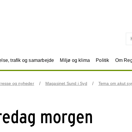
Skip til primært indhold
se, trafik og samarbejde
Miljø og klima
Politik
Om Reg
resse og nyheder
Magasinet Sund i Syd
Tema om akut s
fredag morgen