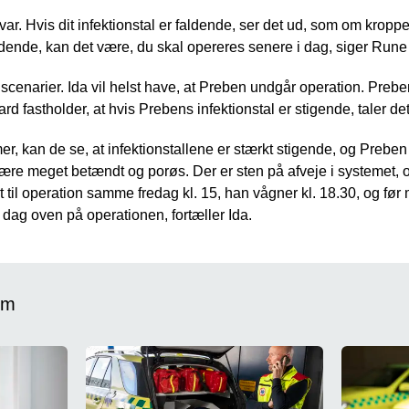
r. Hvis dit infektionstal er faldende, ser det ud, som om kroppen
endende, kan det være, du skal opereres senere i dag, siger Run
cenarier. Ida vil helst have, at Preben undgår operation. Preben
 fastholder, at hvis Prebens infektionstal er stigende, taler det
, kan de se, at infektionstallene er stærkt stigende, og Preben 
være meget betændt og porøs. Der er sten på afveje i systemet, o
 til operation samme fredag kl. 15, han vågner kl. 18.30, og fø
 dag oven på operationen, fortæller Ida.
om