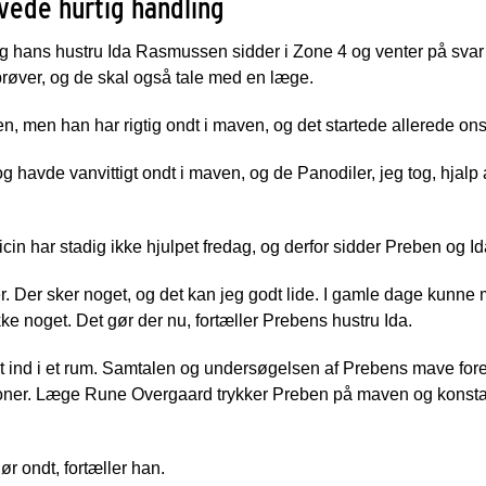
vede hurtig handling
hans hustru Ida Rasmussen sidder i Zone 4 og venter på svar 
prøver, og de skal også tale med en læge.
n, men han har rigtig ondt i maven, og det startede allerede on
 havde vanvittigt ondt i maven, og de Panodiler, jeg tog, hjalp 
n har stadig ikke hjulpet fredag, og derfor sidder Preben og Id
 her. Der sker noget, og det kan jeg godt lide. I gamle dage kunne 
ke noget. Det gør der nu, fortæller Prebens hustru Ida.
dt ind i et rum. Samtalen og undersøgelsen af Prebens mave for
ioner. Læge Rune Overgaard trykker Preben på maven og konstat
ør ondt, fortæller han.