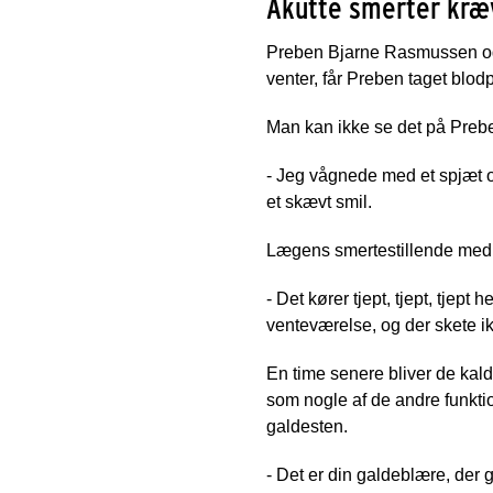
Akutte smerter kræ
Preben Bjarne Rasmussen og 
venter, får Preben taget blod
Man kan ikke se det på Prebe
- Jeg vågnede med et spjæt og
et skævt smil.
Lægens smertestillende medici
- Det kører tjept, tjept, tjept
venteværelse, og der skete ik
En time senere bliver de kal
som nogle af de andre funkt
galdesten.
- Det er din galdeblære, der g