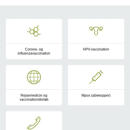
Vaccinationer
Corona- og
HPV-vaccination
influenzavaccination
Vaccination mod humant papillo
Skal du vaccineres for corona og influenza? Find mere informati
Rejsemedicin og
Mpox (abekopper)
vaccinationsforløb
Personer i særlig risiko og nær
På Sundhed.dk kan du finde oversigt over de forskellige vaccinatio