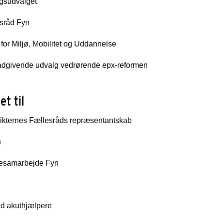
ngsudvalget
sråd Fyn
for Miljø, Mobilitet og Uddannelse
rådgivende udvalg vedrørende epx-reformen
t til
rikternes Fællesråds repræsentantskab
n
esamarbejde Fyn
 akuthjælpere