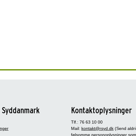
n Syddanmark
Kontaktoplysninger
Tlf.: 76 63 10 00
inger
Mail:
kontakt@rsyd.dk
(Send aldr
følsomme personoplysninger so