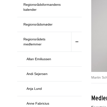
Regionsrådsformandens
kalender
Regionsrådsmøder
Regionsrådets
medlemmer
Allan Emiliussen
Andi Sejersen
Martin Sc
Anja Lund
Medle
Anne Fabricius