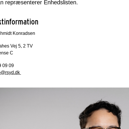
n repræsenterer Enhedslisten.
ktinformation
chmidt Konradsen
ahes Vej 5, 2 TV
ense C
79 09 09
@rsyd.dk