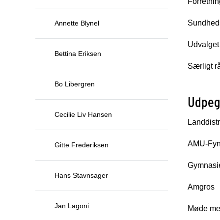
Forretni
Sundhed
Annette Blynel
Udvalget 
Bettina Eriksen
Særligt 
Bo Libergren
Udpege
Cecilie Liv Hansen
Landdist
AMU-Fy
Gitte Frederiksen
Gymnasi
Hans Stavnsager
Amgros
Jan Lagoni
Møde med