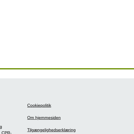
Cookiepolitik
Om hjemmesiden
ig
Tilgængelighedserklæring
m CPR-