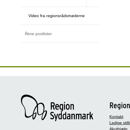
Video fra regionsrådsmøderne
Åbne postlister
Regio
Kontakt
Ledige still
Akuthjælp