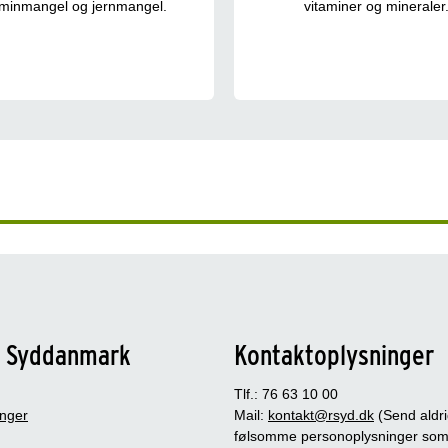
aminmangel og jernmangel.
vitaminer og mineraler
n Syddanmark
Kontaktoplysninger
Tlf.: 76 63 10 00
inger
Mail:
kontakt@rsyd.dk
(Send aldr
følsomme personoplysninger so