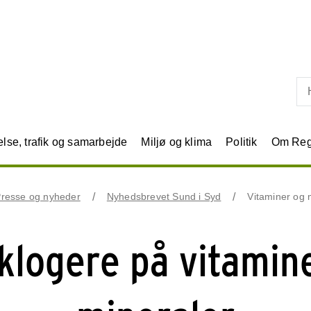
Skip til primært indhold
se, trafik og samarbejde
Miljø og klima
Politik
Om Reg
resse og nyheder
Nyhedsbrevet Sund i Syd
Vitaminer og 
 klogere på vitamin