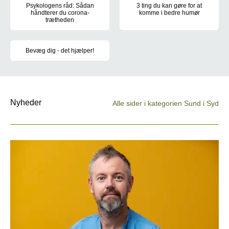
Psykologens råd: Sådan
3 ting du kan gøre for at
håndterer du corona-
komme i bedre humør
trætheden
Få gode råd til at sende corona
Er du én af dem, der er begyndt at strikke eller har fået et meget 
Bevæg dig - det hjælper!
For mange er hjemmearbejde blevet hverdag. Det kan betyde, at du 
Nyheder
Alle sider i kategorien Sund i Syd